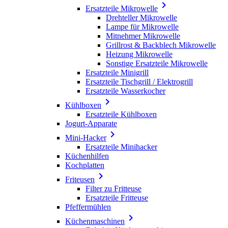

Ersatzteile Mikrowelle
Drehteller Mikrowelle
Lampe für Mikrowelle
Mitnehmer Mikrowelle
Grillrost & Backblech Mikrowelle
Heizung Mikrowelle
Sonstige Ersatzteile Mikrowelle
Ersatzteile Minigrill
Ersatzteile Tischgrill / Elektrogrill
Ersatzteile Wasserkocher

Kühlboxen
Ersatzteile Kühlboxen
Jogurt-Apparate

Mini-Hacker
Ersatzteile Minihacker
Küchenhilfen
Kochplatten

Friteusen
Filter zu Fritteuse
Ersatzteile Fritteuse
Pfeffermühlen

Küchenmaschinen