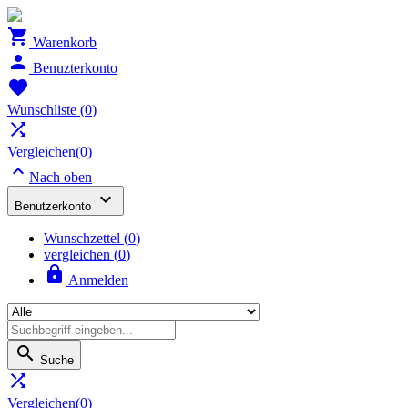

Warenkorb

Benuzterkonto

Wunschliste
(
0
)

Vergleichen(
0
)

Nach oben

Benutzerkonto
Wunschzettel
(
0
)
vergleichen (
0
)

Anmelden

Suche

Vergleichen(
0
)