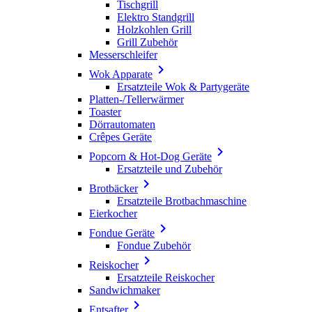
Tischgrill
Elektro Standgrill
Holzkohlen Grill
Grill Zubehör
Messerschleifer

Wok Apparate
Ersatzteile Wok & Partygeräte
Platten-/Tellerwärmer
Toaster
Dörrautomaten
Crêpes Geräte

Popcorn & Hot-Dog Geräte
Ersatzteile und Zubehör

Brotbäcker
Ersatzteile Brotbachmaschine
Eierkocher

Fondue Geräte
Fondue Zubehör

Reiskocher
Ersatzteile Reiskocher
Sandwichmaker

Entsafter