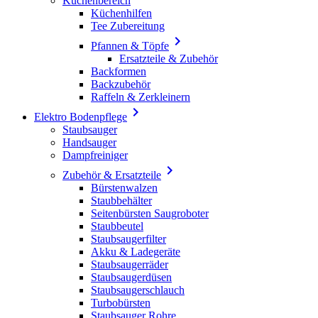
Küchenbereich
Küchenhilfen
Tee Zubereitung

Pfannen & Töpfe
Ersatzteile & Zubehör
Backformen
Backzubehör
Raffeln & Zerkleinern

Elektro Bodenpflege
Staubsauger
Handsauger
Dampfreiniger

Zubehör & Ersatzteile
Bürstenwalzen
Staubbehälter
Seitenbürsten Saugroboter
Staubbeutel
Staubsaugerfilter
Akku & Ladegeräte
Staubsaugerräder
Staubsaugerdüsen
Staubsaugerschlauch
Turbobürsten
Staubsauger Rohre