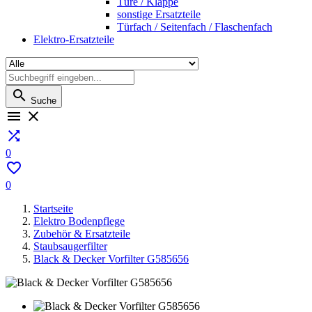
Türe / Klappe
sonstige Ersatzteile
Türfach / Seitenfach / Flaschenfach
Elektro-Ersatzteile

Suche



0

0
Startseite
Elektro Bodenpflege
Zubehör & Ersatzteile
Staubsaugerfilter
Black & Decker Vorfilter G585656