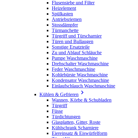
Flusensiebe und Filter
Heizelement
Spülkasten
Antriebsriemen
Stossdämpfer
Türmanchette
Türgriff und Türscharnier
Türen und Bullaugen
Sonstige Ersatzteile
Zu und Ablauf Schläuche
Pumpe Waschmaschine
Drehschalter Waschmaschine
Feder Waschmaschine
Kohlebürste Waschmaschine
Kondensator Waschmaschine
Einlaufschlauch Waschmaschine

Kühlen & Gefrieren
Wannen, Körbe & Schubladen
Türgriff
Füsse
Türdichtungen
Glasplatten, Gitter, Roste
Kühlschrank Scharniere
Eiereinsatz & Eiswürfelform