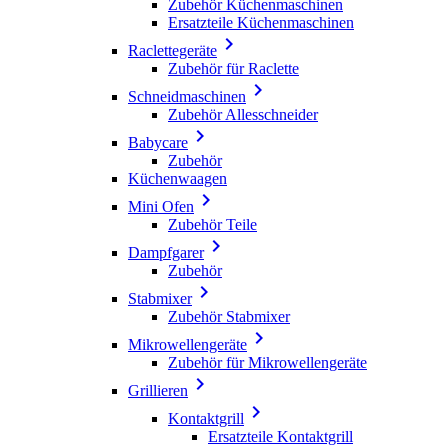
Zubehör Küchenmaschinen
Ersatzteile Küchenmaschinen

Raclettegeräte
Zubehör für Raclette

Schneidmaschinen
Zubehör Allesschneider

Babycare
Zubehör
Küchenwaagen

Mini Ofen
Zubehör Teile

Dampfgarer
Zubehör

Stabmixer
Zubehör Stabmixer

Mikrowellengeräte
Zubehör für Mikrowellengeräte

Grillieren

Kontaktgrill
Ersatzteile Kontaktgrill