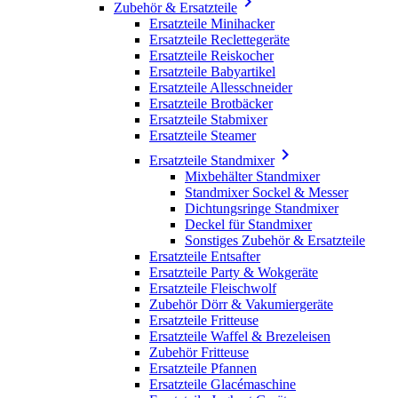

Zubehör & Ersatzteile
Ersatzteile Minihacker
Ersatzteile Reclettegeräte
Ersatzteile Reiskocher
Ersatzteile Babyartikel
Ersatzteile Allesschneider
Ersatzteile Brotbäcker
Ersatzteile Stabmixer
Ersatzteile Steamer

Ersatzteile Standmixer
Mixbehälter Standmixer
Standmixer Sockel & Messer
Dichtungsringe Standmixer
Deckel für Standmixer
Sonstiges Zubehör & Ersatzteile
Ersatzteile Entsafter
Ersatzteile Party & Wokgeräte
Ersatzteile Fleischwolf
Zubehör Dörr & Vakumiergeräte
Ersatzteile Fritteuse
Ersatzteile Waffel & Brezeleisen
Zubehör Fritteuse
Ersatzteile Pfannen
Ersatzteile Glacémaschine