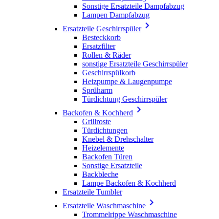
Sonstige Ersatzteile Dampfabzug
Lampen Dampfabzug

Ersatzteile Geschirrspüler
Besteckkorb
Ersatzfilter
Rollen & Räder
sonstige Ersatzteile Geschirrspüler
Geschirrspülkorb
Heizpumpe & Laugenpumpe
Sprüharm
Türdichtung Geschirrspüler

Backofen & Kochherd
Grillroste
Türdichtungen
Knebel & Drehschalter
Heizelemente
Backofen Türen
Sonstige Ersatzteile
Backbleche
Lampe Backofen & Kochherd
Ersatzteile Tumbler

Ersatzteile Waschmaschine
Trommelrippe Waschmaschine