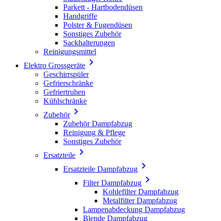
Parkett - Hartbodendüsen
Handgriffe
Polster & Fugendüsen
Sonstiges Zubehör
Sackhalterungen
Reinigungsmittel

Elektro Grossgeräte
Geschirrspüler
Gefrierschränke
Gefriertruhen
Kühlschränke

Zubehör
Zubehör Dampfabzug
Reinigung & Pflege
Sonstiges Zubehör

Ersatzteile

Ersatzteile Dampfabzug

Filter Dampfabzug
Kohlefilter Dampfabzug
Metalfilter Dampfabzug
Lampenabdeckung Dampfabzug
Blende Dampfabzug