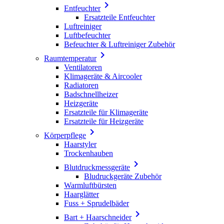

Entfeuchter
Ersatzteile Entfeuchter
Luftreiniger
Luftbefeuchter
Befeuchter & Luftreiniger Zubehör

Raumtemperatur
Ventilatoren
Klimageräte & Aircooler
Radiatoren
Badschnellheizer
Heizgeräte
Ersatzteile für Klimageräte
Ersatzteile für Heizgeräte

Körperpflege
Haarstyler
Trockenhauben

Blutdruckmessgeräte
Bludruckgeräte Zubehör
Warmluftbürsten
Haarglätter
Fuss + Sprudelbäder

Bart + Haarschneider