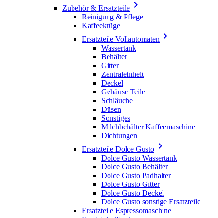

Zubehör & Ersatzteile
Reinigung & Pflege
Kaffeekrüge

Ersatzteile Vollautomaten
Wassertank
Behälter
Gitter
Zentraleinheit
Deckel
Gehäuse Teile
Schläuche
Düsen
Sonstiges
Milchbehälter Kaffeemaschine
Dichtungen

Ersatzteile Dolce Gusto
Dolce Gusto Wassertank
Dolce Gusto Behälter
Dolce Gusto Padhalter
Dolce Gusto Gitter
Dolce Gusto Deckel
Dolce Gusto sonstige Ersatzteile
Ersatzteile Espressomaschine