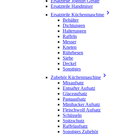
Ersatzteile Joghurt Geräte
Ersatzteile Handmixer

Ersatzteile Küchenmaschine
Behälter
Dichtungen
Halterungen
Raffeln
Messer
Kneten
Rührbesen
Siebe
Deckel
Sonstiges

Zubehör Küchenmaschine
Mixaufsatz
Entsafter Aufsatz
Glaceaufsatz
Pastaaufsatz
Minihacker Aufsatz
Fleischwolf Aufsatz
Schüsseln
Spitzschutz
Raffelaufsatz
Sonstiges Zubehör