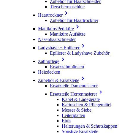
Zubehör für Haarschneider
Tierschermaschine

Haartrockner
Zubehör für Haartrockner

Maniküre/Pediküre
Maniküre Aufsätze
Nasenhaarschneider

Ladyshave + Epilierer
Epilierer & Ladyshave Zubehör

Zahnpflege
Ersatzzahnbürsten
Heizdecken

Zubehör & Ersatzteile
Ersatzteile Damenrasierer

Ersatzteile Herrenrasierer
Kabel & Ladegeräte
Kartuschen & Pflegemittel
Messer & Siebe
Leiterplatten
Etuis
Halterungen & Schutzkappen
Sonstige Ersatzteile