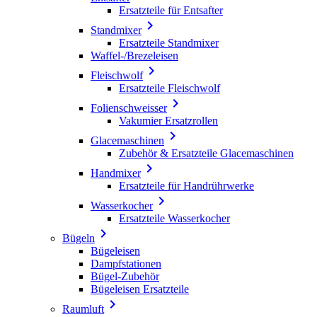
Ersatzteile für Entsafter

Standmixer
Ersatzteile Standmixer
Waffel-/Brezeleisen

Fleischwolf
Ersatzteile Fleischwolf

Folienschweisser
Vakumier Ersatzrollen

Glacemaschinen
Zubehör & Ersatzteile Glacemaschinen

Handmixer
Ersatzteile für Handrührwerke

Wasserkocher
Ersatzteile Wasserkocher

Bügeln
Bügeleisen
Dampfstationen
Bügel-Zubehör
Bügeleisen Ersatzteile

Raumluft