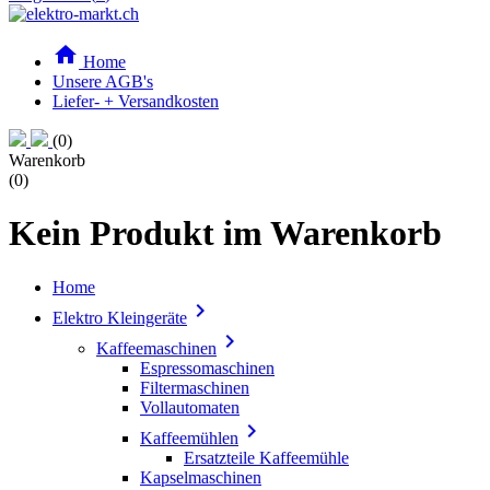

Home
Unsere AGB's
Liefer- + Versandkosten
(0)
Warenkorb
(0)
Kein Produkt im Warenkorb
Home

Elektro Kleingeräte

Kaffeemaschinen
Espressomaschinen
Filtermaschinen
Vollautomaten

Kaffeemühlen
Ersatzteile Kaffeemühle
Kapselmaschinen