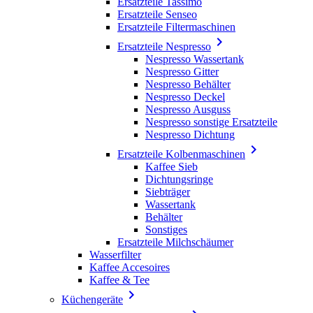
Ersatzteile Tassimo
Ersatzteile Senseo
Ersatzteile Filtermaschinen

Ersatzteile Nespresso
Nespresso Wassertank
Nespresso Gitter
Nespresso Behälter
Nespresso Deckel
Nespresso Ausguss
Nespresso sonstige Ersatzteile
Nespresso Dichtung

Ersatzteile Kolbenmaschinen
Kaffee Sieb
Dichtungsringe
Siebträger
Wassertank
Behälter
Sonstiges
Ersatzteile Milchschäumer
Wasserfilter
Kaffee Accesoires
Kaffee & Tee

Küchengeräte