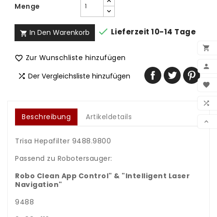
Menge

Lieferzeit 10-14 Tage
In Den Warenkorb


Zur Wunschliste hinzufügen


Der Vergleichsliste hinzufügen

BEN

WUN

Beschreibung
Artikeldetails
VER

Trisa Hepafilter 9488.9800
Passend zu Robotersauger:
Robo Clean App Control" & "Intelligent Laser
Navigation"
9488