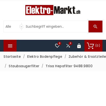

0
0



(0)

Startseite
Elektro Bodenpflege
Zubehör & Ersatzteile
Staubsaugerfilter
Trisa Hepafilter 9488.9800