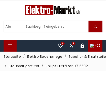

0
0



(0)

Startseite
Elektro Bodenpflege
Zubehör & Ersatzteile
Staubsaugerfilter
Philips Luftfilter D715592