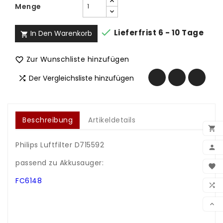
Menge

Lieferfrist 6 - 10 Tage
In Den Warenkorb

Zur Wunschliste hinzufügen

Der Vergleichsliste hinzufügen

Beschreibung
Artikeldetails

Philips Luftfilter D715592

.
BEN
passend zu Akkusauger:

.
FC6148
WUN

.
.
VER

.
.