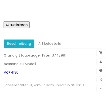
Beschreibung
Artikeldetails

Grundig Staubsauger Filter U743991
.

passend zu Modell
.
BEN

VCP4130
.
WUN

.
Lamellenfilter, 8,5cm, 7,9cm, Inhalt in Stück: 1
VER

.
.
.
.