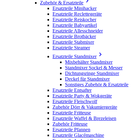

Zubehör & Ersatzteile
Ersatzteile Minihacker
Ersatzteile Reclettegeräte
Ersatzteile Reiskocher
Ersatzteile Babyartikel
Ersatzteile Allesschneider
Ersatzteile Brotbäcker
Ersatzteile Stabmixer
Ersatzteile Steamer

Ersatzteile Standmixer
Mixbehälter Standmixer
Standmixer Sockel & Messer
Dichtungsringe Standmixer
Deckel für Standmixer
Sonstiges Zubehör & Ersatzteile
Ersatzteile Entsafter
Ersatzteile Party & Wokgeräte
Ersatzteile Fleischwolf
Zubehör Dörr & Vakumiergeräte
Ersatzteile Fritteuse
Ersatzteile Waffel & Brezeleisen
Zubehör Fritteuse
Ersatzteile Pfannen
Ersatzteile Glacémaschine