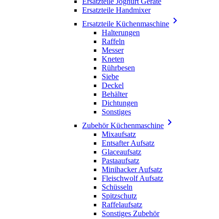
Ersatzteile Joghurt Geräte
Ersatzteile Handmixer

Ersatzteile Küchenmaschine
Halterungen
Raffeln
Messer
Kneten
Rührbesen
Siebe
Deckel
Behälter
Dichtungen
Sonstiges

Zubehör Küchenmaschine
Mixaufsatz
Entsafter Aufsatz
Glaceaufsatz
Pastaaufsatz
Minihacker Aufsatz
Fleischwolf Aufsatz
Schüsseln
Spitzschutz
Raffelaufsatz
Sonstiges Zubehör