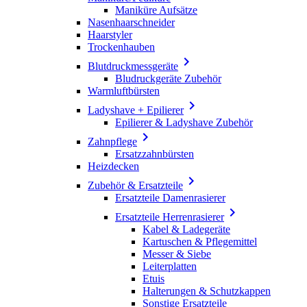
Maniküre Aufsätze
Nasenhaarschneider
Haarstyler
Trockenhauben

Blutdruckmessgeräte
Bludruckgeräte Zubehör
Warmluftbürsten

Ladyshave + Epilierer
Epilierer & Ladyshave Zubehör

Zahnpflege
Ersatzzahnbürsten
Heizdecken

Zubehör & Ersatzteile
Ersatzteile Damenrasierer

Ersatzteile Herrenrasierer
Kabel & Ladegeräte
Kartuschen & Pflegemittel
Messer & Siebe
Leiterplatten
Etuis
Halterungen & Schutzkappen
Sonstige Ersatzteile