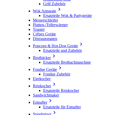
Grill Zubehör

Wok Apparate
Ersatzteile Wok & Partygeräte
Messerschleifer
Platten-/Tellerwärmer
Toaster
Crêpes Geräte
Dörrautomaten

Popcorn & Hot-Dog Geräte
Ersatzteile und Zubehör

Brotbäcker
Ersatzteile Brotbachmaschine

Fondue Geräte
Fondue Zubehör
Eierkocher

Reiskocher
Ersatzteile Reiskocher
Sandwichmaker

Entsafter
Ersatzteile für Entsafter

Standmixer