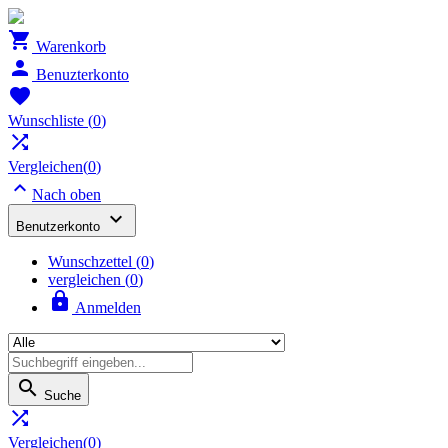

Warenkorb

Benuzterkonto

Wunschliste
(
0
)

Vergleichen(
0
)

Nach oben

Benutzerkonto
Wunschzettel
(
0
)
vergleichen (
0
)

Anmelden

Suche

Vergleichen(
0
)