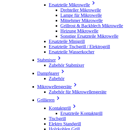

Ersatzteile Mikrowelle
Drehteller Mikrowelle
Lampe für Mikrowelle
Mitnehmer Mikrowelle
Grillrost & Backblech Mikrowelle
Heizung Mikrowelle
Sonstige Ersatzteile Mikrowelle
Ersatzteile Minigrill
Ersatzteile Tischgrill / Elektrogrill
Ersatzteile Wasserkocher

Stabmixer
Zubehör Stabmixer

Dampfgarer
Zubehör

Mikrowellengeräte
Zubehör für Mikrowellengeräte

Grillieren

Kontaktgrill
Ersatzteile Kontaktgrill
Tischgrill
Elektro Standgrill
Holzkohlen Grill