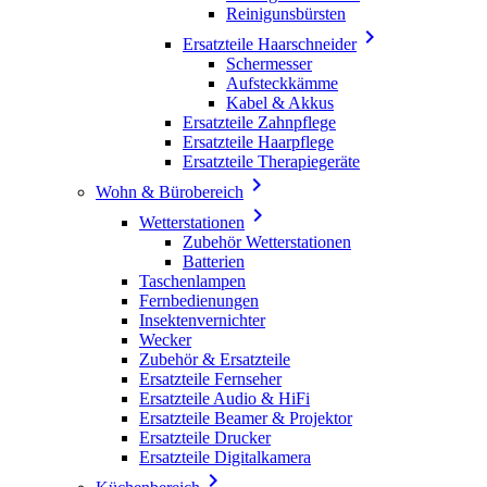
Reinigunsbürsten

Ersatzteile Haarschneider
Schermesser
Aufsteckkämme
Kabel & Akkus
Ersatzteile Zahnpflege
Ersatzteile Haarpflege
Ersatzteile Therapiegeräte

Wohn & Bürobereich

Wetterstationen
Zubehör Wetterstationen
Batterien
Taschenlampen
Fernbedienungen
Insektenvernichter
Wecker
Zubehör & Ersatzteile
Ersatzteile Fernseher
Ersatzteile Audio & HiFi
Ersatzteile Beamer & Projektor
Ersatzteile Drucker
Ersatzteile Digitalkamera
