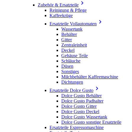

Zubehör & Ersatzteile
Reinigung & Pflege
Kaffeekrüge

Ersatzteile Vollautomaten
Wassertank
Behälter
Gitter
Zentraleinheit
Deckel
Gehäuse Teile
Schläuche
Düsen
Sonstiges
Milchbehälter Kaffeemaschine
Dichtungen

Ersatzteile Dolce Gusto
Dolce Gusto Behälter
Dolce Gusto Padhalter
Dolce Gusto Gitter
Dolce Gusto Deckel
Dolce Gusto Wassertank
Dolce Gusto sonstige Ersatzteile
Ersatzteile Espressomaschine