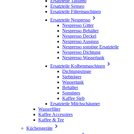
Ersatzteile Tassimo
Ersatzteile Senseo
Ersatzteile Filtermaschinen

Ersatzteile Nespresso
Nespresso Gitter
Nespresso Behälter
Nespresso Deckel
Nespresso Ausguss
Nespresso sonstige Ersatzteile
Nespresso Dichtung
Nespresso Wassertank

Ersatzteile Kolbenmaschinen
Dichtungsringe
Siebträger
Wassertank
Behälter
Sonstiges
Kaffee Sieb
Ersatzteile Milchschäumer
Wasserfilter
Kaffee Accesoires
Kaffee & Tee

Küchengeräte