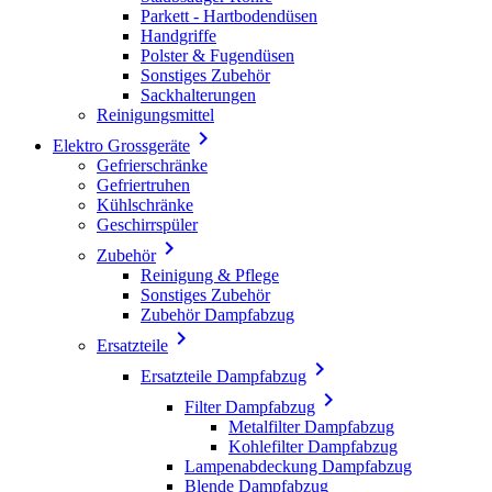
Parkett - Hartbodendüsen
Handgriffe
Polster & Fugendüsen
Sonstiges Zubehör
Sackhalterungen
Reinigungsmittel

Elektro Grossgeräte
Gefrierschränke
Gefriertruhen
Kühlschränke
Geschirrspüler

Zubehör
Reinigung & Pflege
Sonstiges Zubehör
Zubehör Dampfabzug

Ersatzteile

Ersatzteile Dampfabzug

Filter Dampfabzug
Metalfilter Dampfabzug
Kohlefilter Dampfabzug
Lampenabdeckung Dampfabzug
Blende Dampfabzug