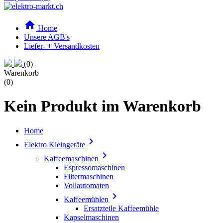

Home
Unsere AGB's
Liefer- + Versandkosten
(0)
Warenkorb
(0)
Kein Produkt im Warenkorb
Home

Elektro Kleingeräte

Kaffeemaschinen
Espressomaschinen
Filtermaschinen
Vollautomaten

Kaffeemühlen
Ersatzteile Kaffeemühle
Kapselmaschinen