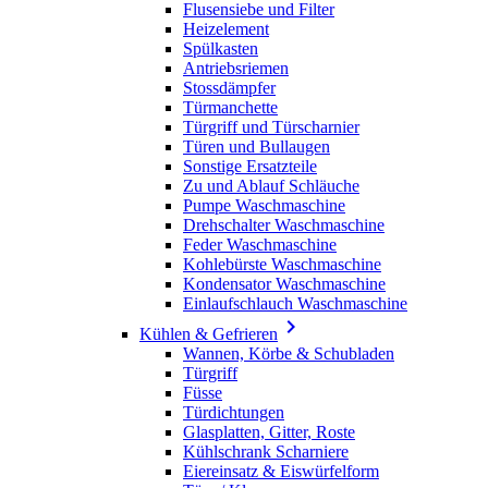
Flusensiebe und Filter
Heizelement
Spülkasten
Antriebsriemen
Stossdämpfer
Türmanchette
Türgriff und Türscharnier
Türen und Bullaugen
Sonstige Ersatzteile
Zu und Ablauf Schläuche
Pumpe Waschmaschine
Drehschalter Waschmaschine
Feder Waschmaschine
Kohlebürste Waschmaschine
Kondensator Waschmaschine
Einlaufschlauch Waschmaschine

Kühlen & Gefrieren
Wannen, Körbe & Schubladen
Türgriff
Füsse
Türdichtungen
Glasplatten, Gitter, Roste
Kühlschrank Scharniere
Eiereinsatz & Eiswürfelform