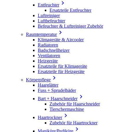

Entfeuchter
Ersatzteile Entfeuchter
Luftreiniger
Luftbefeuchter
Befeuchter & Luftreiniger Zubehör

Raumtemperatur
Klimageräte & Aircooler
Radiatoren
Badschnellheizer
Ventilatoren
Heizgeräte
Ersatzteile für Klimageräte
Ersatzteile für Heizgeräte

Körperpflege
Haarglätter
Fuss + Sprudelbäder

Bart + Haarschneider
Zubehör für Haarschneider
Tierschermaschine

Haartrockner
Zubehör für Haartrockner

Maniküre/Pediküre