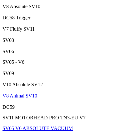
V8 Absolute SV10
DC58 Trigger
V7 Fluffy SV11
SV03
SV06
SV05 - V6
SV09
V10 Absolute SV12
V8 Animal SV10
DC59
SV11 MOTORHEAD PRO TN3-EU V7
SV05 V6 ABSOLUTE VACUUM
.