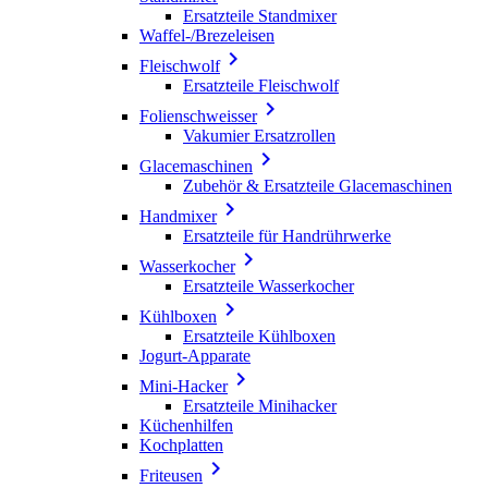
Ersatzteile Standmixer
Waffel-/Brezeleisen

Fleischwolf
Ersatzteile Fleischwolf

Folienschweisser
Vakumier Ersatzrollen

Glacemaschinen
Zubehör & Ersatzteile Glacemaschinen

Handmixer
Ersatzteile für Handrührwerke

Wasserkocher
Ersatzteile Wasserkocher

Kühlboxen
Ersatzteile Kühlboxen
Jogurt-Apparate

Mini-Hacker
Ersatzteile Minihacker
Küchenhilfen
Kochplatten

Friteusen