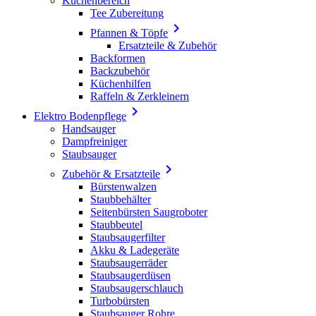
Küchenbereich
Tee Zubereitung

Pfannen & Töpfe
Ersatzteile & Zubehör
Backformen
Backzubehör
Küchenhilfen
Raffeln & Zerkleinern

Elektro Bodenpflege
Handsauger
Dampfreiniger
Staubsauger

Zubehör & Ersatzteile
Bürstenwalzen
Staubbehälter
Seitenbürsten Saugroboter
Staubbeutel
Staubsaugerfilter
Akku & Ladegeräte
Staubsaugerräder
Staubsaugerdüsen
Staubsaugerschlauch
Turbobürsten
Staubsauger Rohre