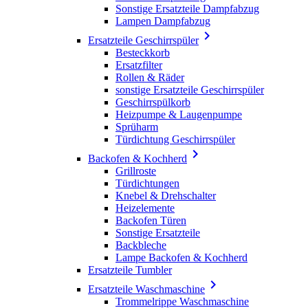
Sonstige Ersatzteile Dampfabzug
Lampen Dampfabzug

Ersatzteile Geschirrspüler
Besteckkorb
Ersatzfilter
Rollen & Räder
sonstige Ersatzteile Geschirrspüler
Geschirrspülkorb
Heizpumpe & Laugenpumpe
Sprüharm
Türdichtung Geschirrspüler

Backofen & Kochherd
Grillroste
Türdichtungen
Knebel & Drehschalter
Heizelemente
Backofen Türen
Sonstige Ersatzteile
Backbleche
Lampe Backofen & Kochherd
Ersatzteile Tumbler

Ersatzteile Waschmaschine
Trommelrippe Waschmaschine