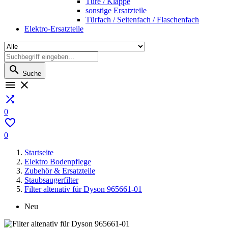
Türe / Klappe
sonstige Ersatzteile
Türfach / Seitenfach / Flaschenfach
Elektro-Ersatzteile

Suche



0

0
Startseite
Elektro Bodenpflege
Zubehör & Ersatzteile
Staubsaugerfilter
Filter altenativ für Dyson 965661-01
Neu