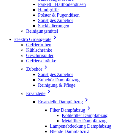
Parkett - Hartbodendüsen
Handgriffe
Polster & Fugendüsen
Sonstiges Zubehör
Sackhalterungen
Reinigungsmittel

Elektro Grossgeräte
Gefriertruhen
Kühlschränke
Geschirrspüler
Gefrierschränke

Zubehör
Sonstiges Zubehör
Zubehör Dampfabzug
Reinigung & Pflege

Ersatzteile

Ersatzteile Dampfabzug

Filter Dampfabzug
Kohlefilter Dampfabzug
Metalfilter Dampfabzug
Lampenabdeckung Dampfabzug
Blende Dampfabzug