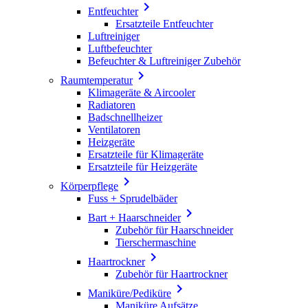

Entfeuchter
Ersatzteile Entfeuchter
Luftreiniger
Luftbefeuchter
Befeuchter & Luftreiniger Zubehör

Raumtemperatur
Klimageräte & Aircooler
Radiatoren
Badschnellheizer
Ventilatoren
Heizgeräte
Ersatzteile für Klimageräte
Ersatzteile für Heizgeräte

Körperpflege
Fuss + Sprudelbäder

Bart + Haarschneider
Zubehör für Haarschneider
Tierschermaschine

Haartrockner
Zubehör für Haartrockner

Maniküre/Pediküre
Maniküre Aufsätze