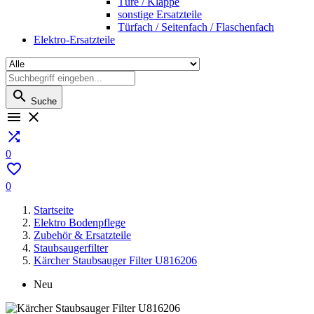
Türe / Klappe
sonstige Ersatzteile
Türfach / Seitenfach / Flaschenfach
Elektro-Ersatzteile

Suche



0

0
Startseite
Elektro Bodenpflege
Zubehör & Ersatzteile
Staubsaugerfilter
Kärcher Staubsauger Filter U816206
Neu