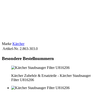
tagliacapelli nel campo di ricerca in alto per trovare la parte giusta.
Se non trovi online il pezzo di ricambio giusto, saremo felici di
aiutarti.
In questo caso è sufficiente inviarci un'e-mail con il nome
esatto del modello.
Per essere sicuro di acquistare il pezzo di
ricambio giusto per il tuo tagliacapelli, devi conoscere l'esatta
denominazione del tipo.
Questo si trova nelle istruzioni per l'uso o
sulla targhetta.
Quest'ultimo si trova direttamente nella parte inferiore
del dispositivo
Saremo lieti di chiarire il prezzo e la disponibilità del
pezzo di ricambio.
Marke
Kärcher
Artikel-Nr.
2.863-303.0
Besondere Bestellnummern
Kärcher Zubehör & Ersatzteile - Kärcher Staubsauger
Filter U816206