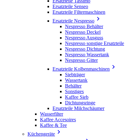
Ersatzteile Tassimo
Ersatzteile Senseo
Ersatzteile Filtermaschinen

Ersatzteile Nespresso
Nespresso Behälter
Nespresso Deckel
Nespresso Ausguss
Nespresso sonstige Ersatzteile
Nespresso Dichtung
Nespresso Wassertank
Nespresso Gitter

Ersatzteile Kolbenmaschinen
Siebträger
Wassertank
Behälter
Sonstiges
Kaffee Sieb
Dichtungsringe
Ersatzteile Milchschäumer
Wasserfilter
Kaffee Accesoires
Kaffee & Tee

Küchengeräte