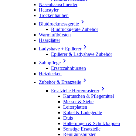
Nasenhaarschneider
Haarstyler
Trockenhauben

Blutdruckmessgeräte
Bludruckgeräte Zubehör
Warmluftbürsten
Haarglätter

Ladyshave + Epilierer
Epilierer & Ladyshave Zubehör

Zahnpflege
Ersatzzahnbürsten
Heizdecken

Zubehör & Ersatzteile

Ersatzteile Herrenrasierer
Kartuschen & Pflegemittel
Messer & Siebe
Leiterplatten
Kabel & Ladegeräte
Etuis
Halterungen & Schutzkappen
Sonstige Ersatzteile
Reinigunsbürsten