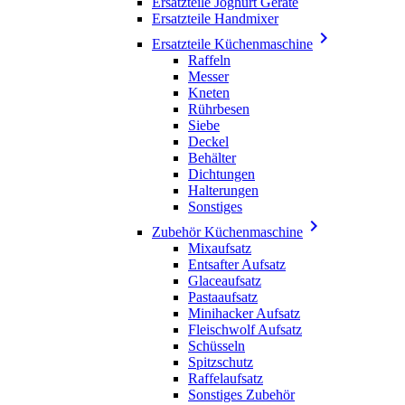
Ersatzteile Joghurt Geräte
Ersatzteile Handmixer

Ersatzteile Küchenmaschine
Raffeln
Messer
Kneten
Rührbesen
Siebe
Deckel
Behälter
Dichtungen
Halterungen
Sonstiges

Zubehör Küchenmaschine
Mixaufsatz
Entsafter Aufsatz
Glaceaufsatz
Pastaaufsatz
Minihacker Aufsatz
Fleischwolf Aufsatz
Schüsseln
Spitzschutz
Raffelaufsatz
Sonstiges Zubehör