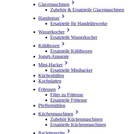

Glacemaschinen
Zubehör & Ersatzteile Glacemaschinen

Handmixer
Ersatzteile für Handrührwerke

Wasserkocher
Ersatzteile Wasserkocher

Kühlboxen
Ersatzteile Kühlboxen
Jogurt-Apparate

Mini-Hacker
Ersatzteile Minihacker
Küchenhilfen
Kochplatten

Friteusen
Filter zu Fritteuse
Ersatzteile Fritteuse
Pfeffermühlen

Küchenmaschinen
Zubehör Küchenmaschinen
Ersatzteile Küchenmaschinen

Raclettegeräte