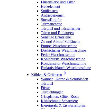
Flusensiebe und Filter
Heizelement
Spülkasten
Antriebsriemen
Stossdämpfer
Türmanchette
Türgriff und Türscharnier
Türen und Bullaugen
Sonstige Ersatzteile
Zu und Ablauf Schläuche
Pumpe Waschmaschine
Drehschalter Waschmaschine
Feder Waschmaschine
Kohlebürste Waschmaschine
Kondensator Waschmaschine
Einlaufschlauch Waschmaschine

Kühlen & Gefrieren
Wannen, Körbe & Schubladen
Türgriff
Füsse
Türdichtungen
Glasplatten, Gitter, Roste
Kühlschrank Scharniere
Eiereinsatz & Eiswürfelform