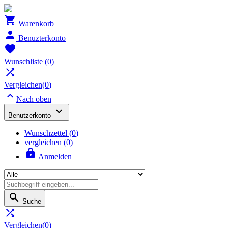

Warenkorb

Benuzterkonto

Wunschliste
(
0
)

Vergleichen(
0
)

Nach oben

Benutzerkonto
Wunschzettel
(
0
)
vergleichen (
0
)

Anmelden

Suche

Vergleichen(
0
)