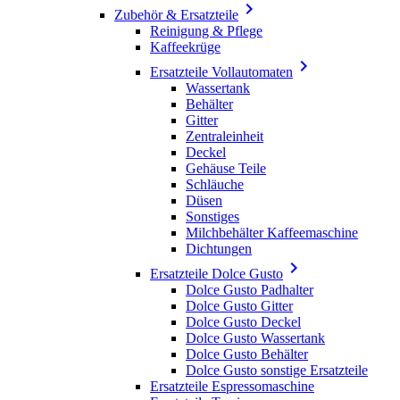

Zubehör & Ersatzteile
Reinigung & Pflege
Kaffeekrüge

Ersatzteile Vollautomaten
Wassertank
Behälter
Gitter
Zentraleinheit
Deckel
Gehäuse Teile
Schläuche
Düsen
Sonstiges
Milchbehälter Kaffeemaschine
Dichtungen

Ersatzteile Dolce Gusto
Dolce Gusto Padhalter
Dolce Gusto Gitter
Dolce Gusto Deckel
Dolce Gusto Wassertank
Dolce Gusto Behälter
Dolce Gusto sonstige Ersatzteile
Ersatzteile Espressomaschine