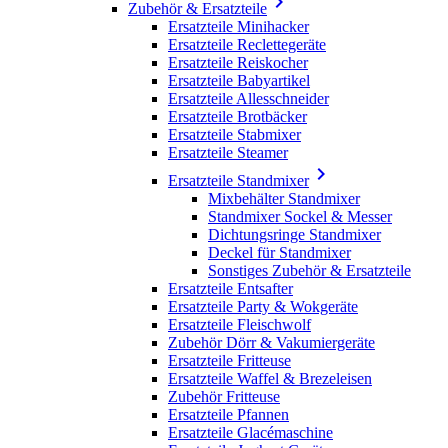

Zubehör & Ersatzteile
Ersatzteile Minihacker
Ersatzteile Reclettegeräte
Ersatzteile Reiskocher
Ersatzteile Babyartikel
Ersatzteile Allesschneider
Ersatzteile Brotbäcker
Ersatzteile Stabmixer
Ersatzteile Steamer

Ersatzteile Standmixer
Mixbehälter Standmixer
Standmixer Sockel & Messer
Dichtungsringe Standmixer
Deckel für Standmixer
Sonstiges Zubehör & Ersatzteile
Ersatzteile Entsafter
Ersatzteile Party & Wokgeräte
Ersatzteile Fleischwolf
Zubehör Dörr & Vakumiergeräte
Ersatzteile Fritteuse
Ersatzteile Waffel & Brezeleisen
Zubehör Fritteuse
Ersatzteile Pfannen
Ersatzteile Glacémaschine