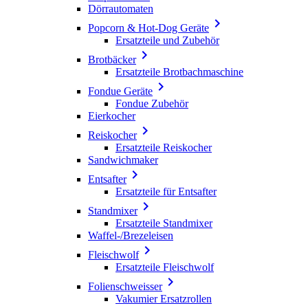
Dörrautomaten

Popcorn & Hot-Dog Geräte
Ersatzteile und Zubehör

Brotbäcker
Ersatzteile Brotbachmaschine

Fondue Geräte
Fondue Zubehör
Eierkocher

Reiskocher
Ersatzteile Reiskocher
Sandwichmaker

Entsafter
Ersatzteile für Entsafter

Standmixer
Ersatzteile Standmixer
Waffel-/Brezeleisen

Fleischwolf
Ersatzteile Fleischwolf

Folienschweisser
Vakumier Ersatzrollen