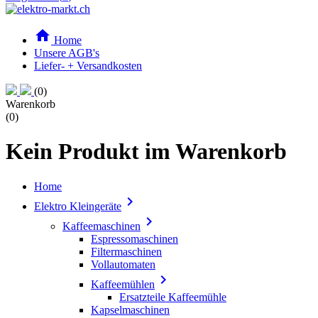

Home
Unsere AGB's
Liefer- + Versandkosten
(0)
Warenkorb
(0)
Kein Produkt im Warenkorb
Home

Elektro Kleingeräte

Kaffeemaschinen
Espressomaschinen
Filtermaschinen
Vollautomaten

Kaffeemühlen
Ersatzteile Kaffeemühle
Kapselmaschinen