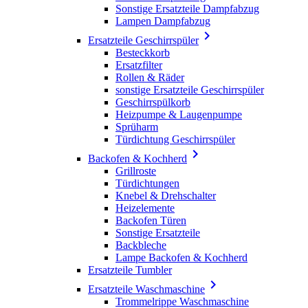
Sonstige Ersatzteile Dampfabzug
Lampen Dampfabzug

Ersatzteile Geschirrspüler
Besteckkorb
Ersatzfilter
Rollen & Räder
sonstige Ersatzteile Geschirrspüler
Geschirrspülkorb
Heizpumpe & Laugenpumpe
Sprüharm
Türdichtung Geschirrspüler

Backofen & Kochherd
Grillroste
Türdichtungen
Knebel & Drehschalter
Heizelemente
Backofen Türen
Sonstige Ersatzteile
Backbleche
Lampe Backofen & Kochherd
Ersatzteile Tumbler

Ersatzteile Waschmaschine
Trommelrippe Waschmaschine