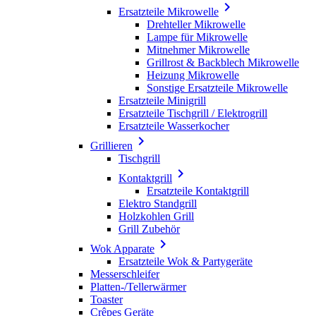

Ersatzteile Mikrowelle
Drehteller Mikrowelle
Lampe für Mikrowelle
Mitnehmer Mikrowelle
Grillrost & Backblech Mikrowelle
Heizung Mikrowelle
Sonstige Ersatzteile Mikrowelle
Ersatzteile Minigrill
Ersatzteile Tischgrill / Elektrogrill
Ersatzteile Wasserkocher

Grillieren
Tischgrill

Kontaktgrill
Ersatzteile Kontaktgrill
Elektro Standgrill
Holzkohlen Grill
Grill Zubehör

Wok Apparate
Ersatzteile Wok & Partygeräte
Messerschleifer
Platten-/Tellerwärmer
Toaster
Crêpes Geräte