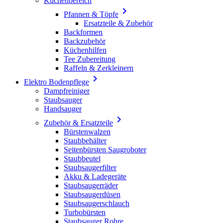
Küchenbereich

Pfannen & Töpfe
Ersatzteile & Zubehör
Backformen
Backzubehör
Küchenhilfen
Tee Zubereitung
Raffeln & Zerkleinern

Elektro Bodenpflege
Dampfreiniger
Staubsauger
Handsauger

Zubehör & Ersatzteile
Bürstenwalzen
Staubbehälter
Seitenbürsten Saugroboter
Staubbeutel
Staubsaugerfilter
Akku & Ladegeräte
Staubsaugerräder
Staubsaugerdüsen
Staubsaugerschlauch
Turbobürsten
Staubsauger Rohre