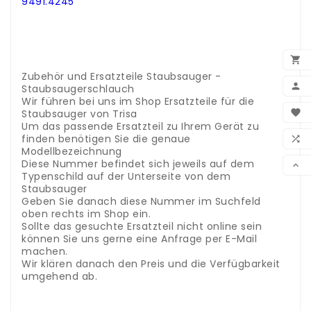
9491.4245
.
.
.
.

.
Zubehör und Ersatzteile Staubsauger -

Staubsaugerschlauch
Wir führen bei uns im Shop Ersatzteile für die
BEN
Staubsauger von Trisa

Um das passende Ersatzteil zu Ihrem Gerät zu
WUN
finden benötigen Sie die genaue

Modellbezeichnung
VER
Diese Nummer befindet sich jeweils auf dem

Typenschild auf der Unterseite von dem
Staubsauger
Geben Sie danach diese Nummer im Suchfeld
oben rechts im Shop ein.
Sollte das gesuchte Ersatzteil nicht online sein
können Sie uns gerne eine Anfrage per E-Mail
machen.
Wir klären danach den Preis und die Verfügbarkeit
umgehend ab.
Edelstahlplatte Allesschneider
Accessoires et pièces détachées Solis