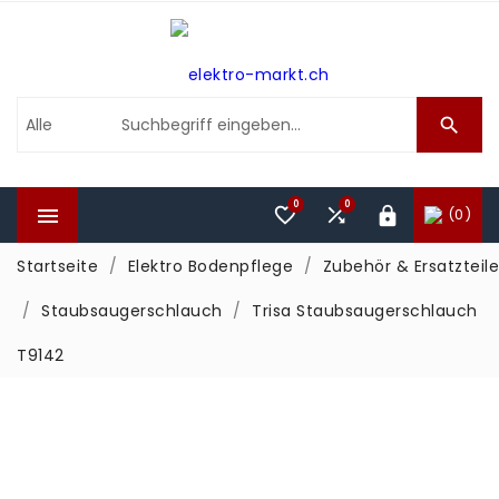

0
0



(0)

Startseite
Elektro Bodenpflege
Zubehör & Ersatzteile
Staubsaugerschlauch
Trisa Staubsaugerschlauch
T9142