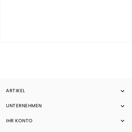
modello.
Per essere sicuro di acquistare il pezzo di
ricambio giusto per il tuo tagliacapelli, devi conoscere
l'esatta denominazione del tipo.
Questo si trova nelle
istruzioni per l'uso o sulla targhetta.
Quest'ultimo si
trova direttamente nella parte inferiore del dispositivo
Saremo lieti di chiarire il prezzo e la disponibilità del
pezzo di ricambio.
ARTIKEL

UNTERNEHMEN

IHR KONTO
