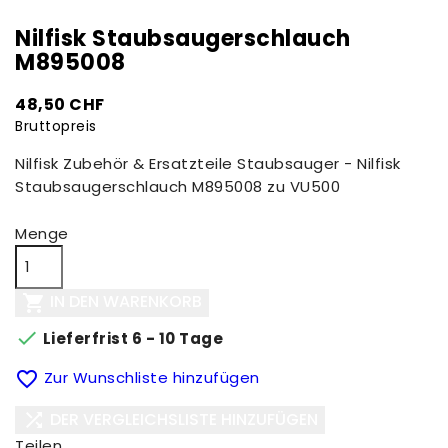
Nilfisk Staubsaugerschlauch
M895008
48,50 CHF
Bruttopreis
Nilfisk Zubehör & Ersatzteile Staubsauger - Nilfisk
Staubsaugerschlauch M895008 zu VU500
Menge
IN DEN WARENKORB


Lieferfrist 6 - 10 Tage

Zur Wunschliste hinzufügen
DER VERGLEICHSLISTE HINZUFÜGEN

Teilen