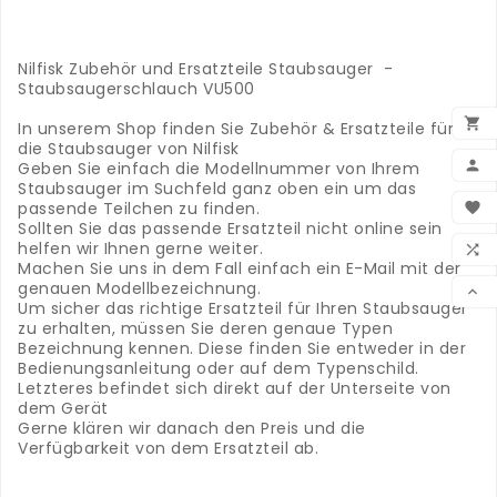
.
.
.
Nilfisk Zubehör und Ersatzteile Staubsauger -
Staubsaugerschlauch VU500
.

In unserem Shop finden Sie Zubehör & Ersatzteile für
die Staubsauger von Nilfisk

Geben Sie einfach die Modellnummer von Ihrem
Staubsauger im Suchfeld ganz oben ein um das
BEN
passende Teilchen zu finden.

Sollten Sie das passende Ersatzteil nicht online sein
WUN
helfen wir Ihnen gerne weiter.

Machen Sie uns in dem Fall einfach ein E-Mail mit der
VER
genauen Modellbezeichnung.

Um sicher das richtige Ersatzteil für Ihren Staubsauger
zu erhalten, müssen Sie deren genaue Typen
Bezeichnung kennen. Diese finden Sie entweder in der
Bedienungsanleitung oder auf dem Typenschild.
Letzteres befindet sich direkt auf der Unterseite von
dem Gerät
Gerne klären wir danach den Preis und die
Verfügbarkeit von dem Ersatzteil ab.
.
.