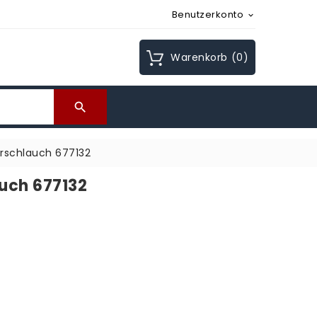
Benutzerkonto

Warenkorb
(0)

rschlauch 677132
uch 677132