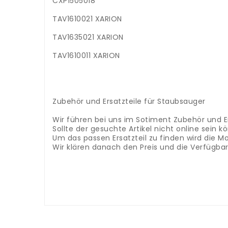
CXP1505018
TAV1610021 XARION
TAV1635021 XARION
TAV1610011 XARION
.
.
.
.
Zubehör und Ersatzteile für Staubsauger
.
Wir führen bei uns im Sotiment Zubehör und Er
Sollte der gesuchte Artikel nicht online sein
Um das passen Ersatzteil zu finden wird die 
Wir klären danach den Preis und die Verfügba
Wenn Sie ein Staubsaugerschlauch, Handgriff
Sackhalterung, Deckel, Polsterdüse, Fugendüse 
Zubehör für viele Marken in unserem Angebot.