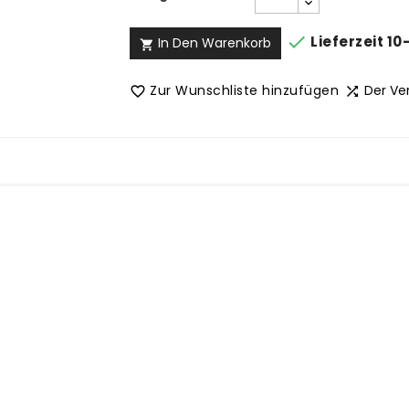

Lieferzeit 10
In Den Warenkorb

Zur Wunschliste hinzufügen
Der Ve

