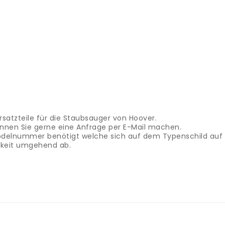
satzteile für die Staubsauger von Hoover.
 können Sie gerne eine Anfrage per E-Mail machen.
Modelnummer benötigt welche sich auf dem Typenschild auf 
rkeit umgehend ab.
, Staubsaugersack, Hatrbodenbürste, Staubsaugerdüse, Turb
oder sonst ein Ersatzteil für Ihren Sauger suchen sind Sie hi