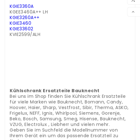
KGIE3360A
VER
KGEE3460A++ LH

KGIE3260A++
KGIE3460
KGIE33602
KVIE2599/ALH
.
.
.
.
.
.
.
..
---
Kühlschrank Ersatzteile Bauknecht
Bei uns im Shop finden Sie Kühlschrank Ersatzteile
für viele Marken wie Bauknecht, Bomann, Candy,
Hoover, Haier, Sharp, Vestfrost, Sibir, Therma, ASKO,
Frigelux, NEFF, Ignis, Whirlpool, Siemens, Gorenje,
Beko, Bosch, Samsung, Smeg, Hisense, Bauknecht,
VZUG, Electrolux , Liebherr und vielen mehr.
Geben Sie im Suchfeld die Modellnummer von
Ihrem Gerät ein um das passende Ersatzteil zu