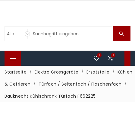

0
0



Startseite
Elektro Grossgeräte
Ersatzteile
Kühlen
& Gefrieren
Türfach / Seitenfach / Flaschenfach
Bauknecht Kühlschrank Türfach F662225