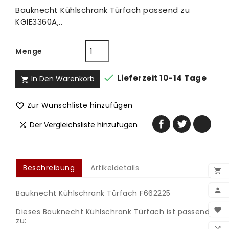
Bauknecht Kühlschrank Türfach passend zu
KGIE3360A,..
Menge

Lieferzeit 10-14 Tage
In Den Warenkorb

Zur Wunschliste hinzufügen

Der Vergleichsliste hinzufügen

Beschreibung
Artikeldetails


Bauknecht Kühlschrank Türfach F662225
BEN

Dieses Bauknecht Kühlschrank Türfach ist passend
zu:
WUN
