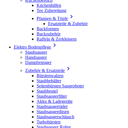
Küchenbereich
Küchenhilfen
Tee Zubereitung

Pfannen & Töpfe
Ersatzteile & Zubehör
Backformen
Backzubehör
Raffeln & Zerkleinern

Elektro Bodenpflege
Staubsauger
Handsauger
Dampfreiniger

Zubehör & Ersatzteile
Bürstenwalzen
Staubbehälter
Seitenbürsten Saugroboter
Staubbeutel
Staubsaugerfilter
Akku & Ladegeräte
Staubsaugerräder
Staubsaugerdüsen
Staubsaugerschlauch
Turbobürsten
Staubsauger Rohre