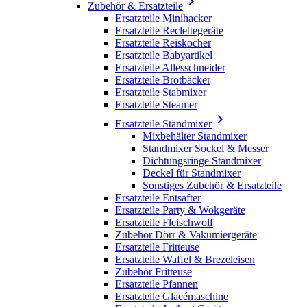

Zubehör & Ersatzteile
Ersatzteile Minihacker
Ersatzteile Reclettegeräte
Ersatzteile Reiskocher
Ersatzteile Babyartikel
Ersatzteile Allesschneider
Ersatzteile Brotbäcker
Ersatzteile Stabmixer
Ersatzteile Steamer

Ersatzteile Standmixer
Mixbehälter Standmixer
Standmixer Sockel & Messer
Dichtungsringe Standmixer
Deckel für Standmixer
Sonstiges Zubehör & Ersatzteile
Ersatzteile Entsafter
Ersatzteile Party & Wokgeräte
Ersatzteile Fleischwolf
Zubehör Dörr & Vakumiergeräte
Ersatzteile Fritteuse
Ersatzteile Waffel & Brezeleisen
Zubehör Fritteuse
Ersatzteile Pfannen
Ersatzteile Glacémaschine