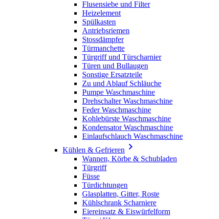
Flusensiebe und Filter
Heizelement
Spülkasten
Antriebsriemen
Stossdämpfer
Türmanchette
Türgriff und Türscharnier
Türen und Bullaugen
Sonstige Ersatzteile
Zu und Ablauf Schläuche
Pumpe Waschmaschine
Drehschalter Waschmaschine
Feder Waschmaschine
Kohlebürste Waschmaschine
Kondensator Waschmaschine
Einlaufschlauch Waschmaschine

Kühlen & Gefrieren
Wannen, Körbe & Schubladen
Türgriff
Füsse
Türdichtungen
Glasplatten, Gitter, Roste
Kühlschrank Scharniere
Eiereinsatz & Eiswürfelform