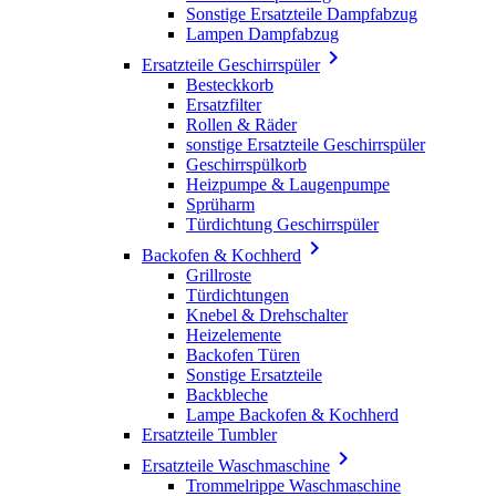
Sonstige Ersatzteile Dampfabzug
Lampen Dampfabzug

Ersatzteile Geschirrspüler
Besteckkorb
Ersatzfilter
Rollen & Räder
sonstige Ersatzteile Geschirrspüler
Geschirrspülkorb
Heizpumpe & Laugenpumpe
Sprüharm
Türdichtung Geschirrspüler

Backofen & Kochherd
Grillroste
Türdichtungen
Knebel & Drehschalter
Heizelemente
Backofen Türen
Sonstige Ersatzteile
Backbleche
Lampe Backofen & Kochherd
Ersatzteile Tumbler

Ersatzteile Waschmaschine
Trommelrippe Waschmaschine