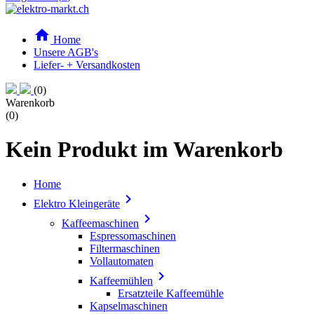

Home
Unsere AGB's
Liefer- + Versandkosten
(0)
Warenkorb
(0)
Kein Produkt im Warenkorb
Home

Elektro Kleingeräte

Kaffeemaschinen
Espressomaschinen
Filtermaschinen
Vollautomaten

Kaffeemühlen
Ersatzteile Kaffeemühle
Kapselmaschinen