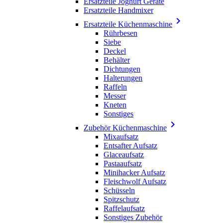
Ersatzteile Joghurt Geräte
Ersatzteile Handmixer

Ersatzteile Küchenmaschine
Rührbesen
Siebe
Deckel
Behälter
Dichtungen
Halterungen
Raffeln
Messer
Kneten
Sonstiges

Zubehör Küchenmaschine
Mixaufsatz
Entsafter Aufsatz
Glaceaufsatz
Pastaaufsatz
Minihacker Aufsatz
Fleischwolf Aufsatz
Schüsseln
Spitzschutz
Raffelaufsatz
Sonstiges Zubehör