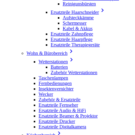
Reinigunsbürsten

Ersatzteile Haarschneider
Aufsteckkämme
Schermesser
Kabel & Akkus
Ersatzteile Zahnpflege
Ersatzteile Haarpflege
Ersatzteile Therapiegeräte

Wohn & Bürobereich

Wetterstationen
Batterien
Zubehör Wetterstationen
Taschenlampen
Fernbedienungen
Insektenvernichter
Wecker
Zubehör & Ersatzteile
Ersatzteile Fernseher
Ersatzteile Audio & HiFi
Ersatzteile Beamer & Projektor
Ersatzteile Drucker
Ersatzteile Digitalkamera
