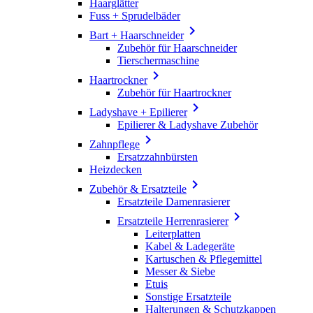
Haarglätter
Fuss + Sprudelbäder

Bart + Haarschneider
Zubehör für Haarschneider
Tierschermaschine

Haartrockner
Zubehör für Haartrockner

Ladyshave + Epilierer
Epilierer & Ladyshave Zubehör

Zahnpflege
Ersatzzahnbürsten
Heizdecken

Zubehör & Ersatzteile
Ersatzteile Damenrasierer

Ersatzteile Herrenrasierer
Leiterplatten
Kabel & Ladegeräte
Kartuschen & Pflegemittel
Messer & Siebe
Etuis
Sonstige Ersatzteile
Halterungen & Schutzkappen