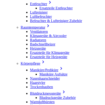

Entfeuchter
Ersatzteile Entfeuchter
Luftreiniger
Luftbefeuchter
Befeuchter & Luftreiniger Zubehör

Raumtemperatur
Ventilatoren
Klimageräte & Aircooler
Radiatoren
Badschnellheizer
Heizgeräte
Ersatzteile für Klimageräte
Ersatzteile für Heizgeräte

Körperpflege

Maniküre/Pediküre
Maniküre Aufsätze
Nasenhaarschneider
Haarstyler
Trockenhauben

Blutdruckmessgeräte
Bludruckgeräte Zubehör
Warmluftbürsten