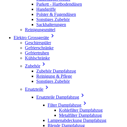
Parkett - Hartbodendüsen
Handgriffe
Polster & Fugendüsen
Sonstiges Zubehör
Sackhalterungen
Reinigungsmittel

Elektro Grossgeräte
Geschirrspüler
Gefrierschränke
Gefriertruhen
Kühlschränke

Zubehör
Zubehör Dampfabzug
Reinigung & Pflege
Sonstiges Zubehör

Ersatzteile

Ersatzteile Dampfabzug

Filter Dampfabzug
Kohlefilter Dampfabzug
Metalfilter Dampfabzug
Lampenabdeckung Dampfabzug
Blende Dampfabzug