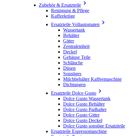

Zubehör & Ersatzteile
Reinigung & Pflege
Kaffeekrüge

Ersatzteile Vollautomaten
Wassertank
Behälter
Gitter
Zentraleinheit
Deckel
Gehäuse Teile
Schläuche
Düsen
Sonstiges
Milchbehälter Kaffeemaschine
Dichtungen

Ersatzteile Dolce Gusto
Dolce Gusto Wassertank
Dolce Gusto Behälter
Dolce Gusto Padhalter
Dolce Gusto Gitter
Dolce Gusto Deckel
Dolce Gusto sonstige Ersatzteile
Ersatzteile Espressomaschine