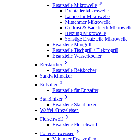

Ersatzteile Mikrowelle
Drehteller Mikrowelle
Lampe für Mikrowelle
Mitnehmer Mikrowelle
Grillrost & Backblech Mikrowelle
Heizung Mikrowelle
Sonstige Ersatzteile Mikrowelle
Ersatzteile Minigrill
Ersatzteile Tischgrill / Elektrogrill
Ersatzteile Wasserkocher

Reiskocher
Ersatzteile Reiskocher
Sandwichmaker

Entsafter
Ersatzteile für Entsafter

Standmixer
Ersatzteile Standmixer
Waffel-/Brezeleisen

Fleischwolf
Ersatzteile Fleischwolf

Folienschweisser
Vakumier Ersatzrollen