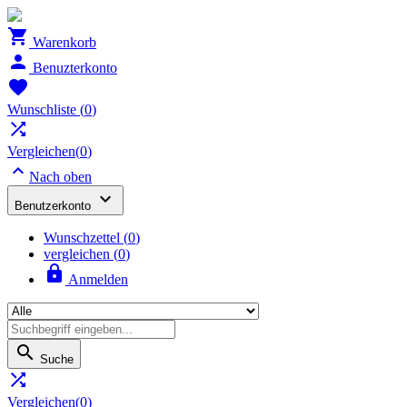

Warenkorb

Benuzterkonto

Wunschliste
(
0
)

Vergleichen(
0
)

Nach oben

Benutzerkonto
Wunschzettel
(
0
)
vergleichen (
0
)

Anmelden

Suche

Vergleichen(
0
)