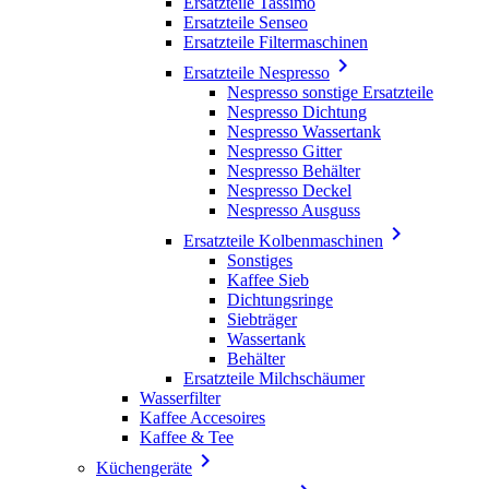
Ersatzteile Tassimo
Ersatzteile Senseo
Ersatzteile Filtermaschinen

Ersatzteile Nespresso
Nespresso sonstige Ersatzteile
Nespresso Dichtung
Nespresso Wassertank
Nespresso Gitter
Nespresso Behälter
Nespresso Deckel
Nespresso Ausguss

Ersatzteile Kolbenmaschinen
Sonstiges
Kaffee Sieb
Dichtungsringe
Siebträger
Wassertank
Behälter
Ersatzteile Milchschäumer
Wasserfilter
Kaffee Accesoires
Kaffee & Tee

Küchengeräte