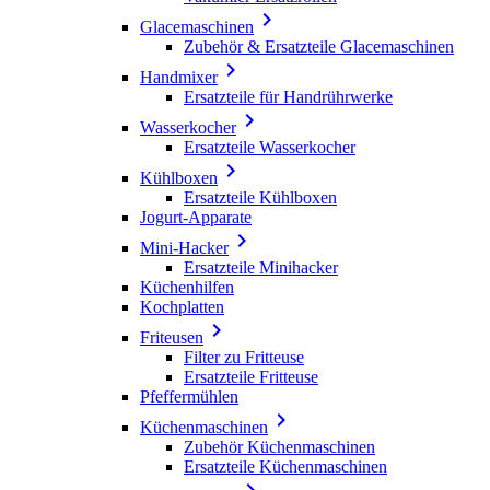

Glacemaschinen
Zubehör & Ersatzteile Glacemaschinen

Handmixer
Ersatzteile für Handrührwerke

Wasserkocher
Ersatzteile Wasserkocher

Kühlboxen
Ersatzteile Kühlboxen
Jogurt-Apparate

Mini-Hacker
Ersatzteile Minihacker
Küchenhilfen
Kochplatten

Friteusen
Filter zu Fritteuse
Ersatzteile Fritteuse
Pfeffermühlen

Küchenmaschinen
Zubehör Küchenmaschinen
Ersatzteile Küchenmaschinen
