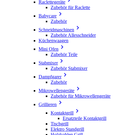
Raclettegeräte
Zubehör für Raclette

Babycare
Zubehör

Schneidmaschinen
Zubehör Allesschneider
Küchenwaagen

Mini Ofen
Zubehör Teile

Stabmixer
Zubehör Stabmixer

Dampfgarer
Zubehör

Mikrowellengeräte
Zubehör für Mikrowellengeräte

Grillieren

Kontaktgrill
Ersatzteile Kontaktgrill
Tischgrill
Elektro Standgrill
Holzkohlen Grill