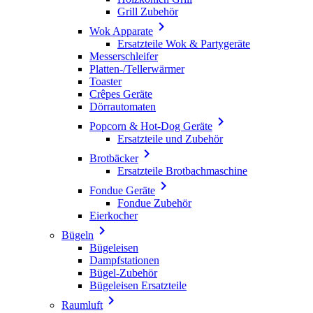
Grill Zubehör

Wok Apparate
Ersatzteile Wok & Partygeräte
Messerschleifer
Platten-/Tellerwärmer
Toaster
Crêpes Geräte
Dörrautomaten

Popcorn & Hot-Dog Geräte
Ersatzteile und Zubehör

Brotbäcker
Ersatzteile Brotbachmaschine

Fondue Geräte
Fondue Zubehör
Eierkocher

Bügeln
Bügeleisen
Dampfstationen
Bügel-Zubehör
Bügeleisen Ersatzteile

Raumluft