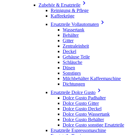

Zubehör & Ersatzteile
Reinigung & Pflege
Kaffeekrüge

Ersatzteile Vollautomaten
Wassertank
Behälter
Gitter
Zentraleinheit
Deckel
Gehäuse Teile
Schläuche
Düsen
Sonstiges
Milchbehälter Kaffeemaschine
Dichtungen

Ersatzteile Dolce Gusto
Dolce Gusto Padhalter
Dolce Gusto Gitter
Dolce Gusto Deckel
Dolce Gusto Wassertank
Dolce Gusto Behälter
Dolce Gusto sonstige Ersatzteile
Ersatzteile Espressomaschine