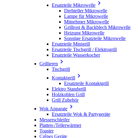

Ersatzteile Mikrowelle
Drehteller Mikrowelle
Lampe für Mikrowelle
Mitnehmer Mikrowelle
Grillrost & Backblech Mikrowelle
Heizung Mikrowelle
Sonstige Ersatzteile Mikrowelle
Ersatzteile Minigrill
Ersatzteile Tischgrill / Elektrogrill
Ersatzteile Wasserkocher

Grillieren
Tischgrill

Kontaktgrill
Ersatzteile Kontaktgrill
Elektro Standgrill
Holzkohlen Grill
Grill Zubehör

Wok Apparate
Ersatzteile Wok & Partygeräte
Messerschleifer
Platten-/Tellerwärmer
Toaster
Crêpes Geräte