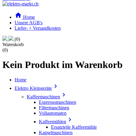

Home
Unsere AGB's
Liefer- + Versandkosten
(0)
Warenkorb
(0)
Kein Produkt im Warenkorb
Home

Elektro Kleingeräte

Kaffeemaschinen
Espressomaschinen
Filtermaschinen
Vollautomaten

Kaffeemühlen
Ersatzteile Kaffeemühle
Kapselmaschinen