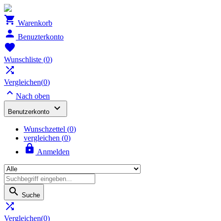

Warenkorb

Benuzterkonto

Wunschliste
(
0
)

Vergleichen(
0
)

Nach oben

Benutzerkonto
Wunschzettel
(
0
)
vergleichen (
0
)

Anmelden

Suche

Vergleichen(
0
)