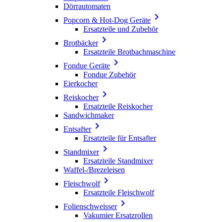
Dörrautomaten

Popcorn & Hot-Dog Geräte
Ersatzteile und Zubehör

Brotbäcker
Ersatzteile Brotbachmaschine

Fondue Geräte
Fondue Zubehör
Eierkocher

Reiskocher
Ersatzteile Reiskocher
Sandwichmaker

Entsafter
Ersatzteile für Entsafter

Standmixer
Ersatzteile Standmixer
Waffel-/Brezeleisen

Fleischwolf
Ersatzteile Fleischwolf

Folienschweisser
Vakumier Ersatzrollen