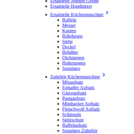
Ersatzteile Joghurt Geräte
Ersatzteile Handmixer

Ersatzteile Küchenmaschine
Raffeln
Messer
Kneten
Rührbesen
Siebe
Deckel
Behälter
Dichtungen
Halterungen
Sonstiges

Zubehör Küchenmaschine
Mixaufsatz
Entsafter Aufsatz
Glaceaufsatz
Pastaaufsatz
Minihacker Aufsatz
Fleischwolf Aufsatz
Schüsseln
Spitzschutz
Raffelaufsatz
Sonstiges Zubehör