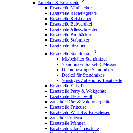

Zubehör & Ersatzteile
Ersatzteile Minihacker
Ersatzteile Reclettegeräte
Ersatzteile Reiskocher
Ersatzteile Babyartikel
Ersatzteile Allesschneider
Ersatzteile Brotbäcker
Ersatzteile Stabmixer
Ersatzteile Steamer

Ersatzteile Standmixer
Mixbehälter Standmixer
Standmixer Sockel & Messer
Dichtungsringe Standmixer
Deckel für Standmixer
Sonstiges Zubehör & Ersatzteile
Ersatzteile Entsafter
Ersatzteile Party & Wokgeräte
Ersatzteile Fleischwolf
Zubehör Dörr & Vakumiergeräte
Ersatzteile Fritteuse
Ersatzteile Waffel & Brezeleisen
Zubehör Fritteuse
Ersatzteile Pfannen
Ersatzteile Glacémaschine