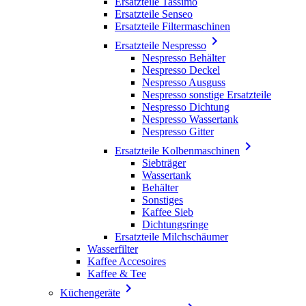
Ersatzteile Tassimo
Ersatzteile Senseo
Ersatzteile Filtermaschinen

Ersatzteile Nespresso
Nespresso Behälter
Nespresso Deckel
Nespresso Ausguss
Nespresso sonstige Ersatzteile
Nespresso Dichtung
Nespresso Wassertank
Nespresso Gitter

Ersatzteile Kolbenmaschinen
Siebträger
Wassertank
Behälter
Sonstiges
Kaffee Sieb
Dichtungsringe
Ersatzteile Milchschäumer
Wasserfilter
Kaffee Accesoires
Kaffee & Tee

Küchengeräte