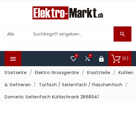

0
0



(0)

Startseite
Elektro Grossgeräte
Ersatzteile
Kühlen
& Gefrieren
Türfach / Seitenfach / Flaschenfach
Dometic Seitenfach Kühlschrank 2868541