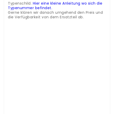
Typenschild.
Hier eine kleine Anleitung wo sich die
Typenummer befindet.
Gerne klären wir danach umgehend den Preis und
die Verfügbarkeit von dem Ersatzteil ab.
.
.
.
.
.
.
.
.
Zubehör und Ersatzteile Kühler - Seitenfach /
Flaschenfach
Wir führen bei uns im Shop Ersatzteile für die
Kühlgeräte von Dometiv
Um das passende Ersatzteil zu Ihrem Gerät zu
finden benötigen Sie die genaue
Modellbezeichnung von dem Gerät
Diese Nummer befindet sich jeweils auf dem
Typenschild auf dem Gerät
Geben Sie danach diese Nummer im Suchfeld
oben rechts im Shop ein.
Sollte das gesuchte Ersatzteil nicht online sein
können Sie uns gerne eine Anfrage per E-Mail