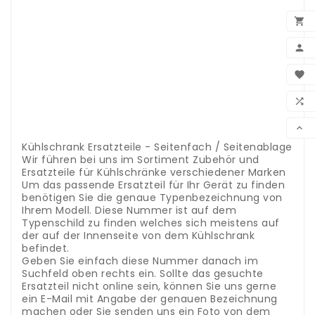
.
..

.
.

.
BEN
.

.
WUN
.

.
.
VER

.
Kühlschrank Ersatzteile - Seitenfach / Seitenablage
Wir führen bei uns im Sortiment Zubehör und
Ersatzteile für Kühlschränke verschiedener Marken
Um das passende Ersatzteil für Ihr Gerät zu finden
benötigen Sie die genaue Typenbezeichnung von
Ihrem Modell. Diese Nummer ist auf dem
Typenschild zu finden welches sich meistens auf
der auf der Innenseite von dem Kühlschrank
befindet.
Geben Sie einfach diese Nummer danach im
Suchfeld oben rechts ein. Sollte das gesuchte
Ersatzteil nicht online sein, können Sie uns gerne
ein E-Mail mit Angabe der genauen Bezeichnung
machen oder Sie senden uns ein Foto von dem