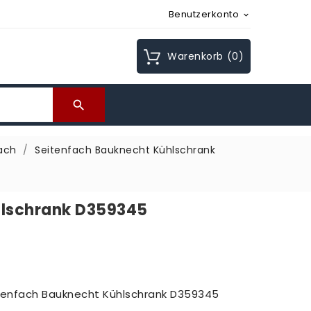
Benutzerkonto

Warenkorb
(0)

ach
Seitenfach Bauknecht Kühlschrank
hlschrank D359345
itenfach Bauknecht Kühlschrank D359345