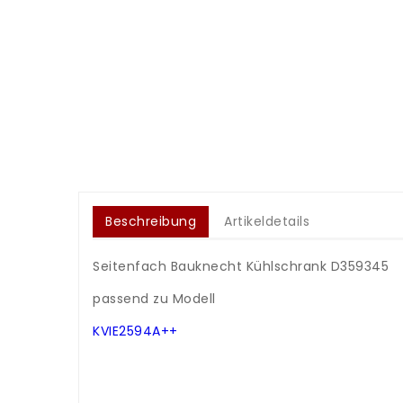
Beschreibung
Artikeldetails
Seitenfach Bauknecht Kühlschrank D359345
.
passend zu Modell
.
KVIE2594A++
.
.
.
.