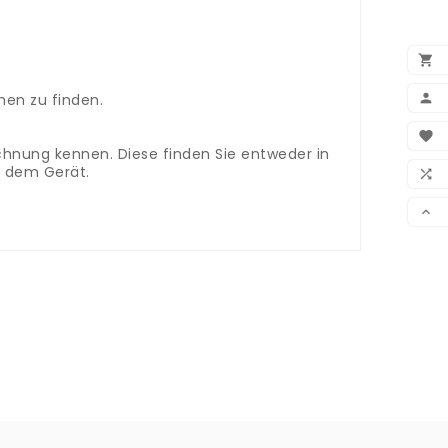


en zu finden.
BEN

ichnung kennen. Diese finden Sie entweder in
WUN
n dem Gerät.

VER
