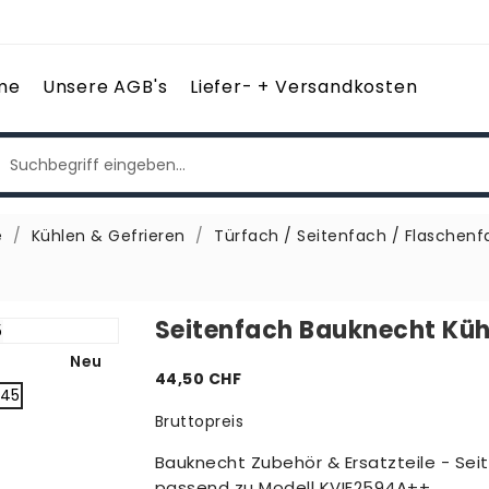
me
Unsere AGB's
Liefer- + Versandkosten
e
Kühlen & Gefrieren
Türfach / Seitenfach / Flaschenf
Seitenfach Bauknecht Kü
Neu
44,50 CHF
Bruttopreis
Bauknecht Zubehör & Ersatzteile - Se
passend zu Modell KVIE2594A++