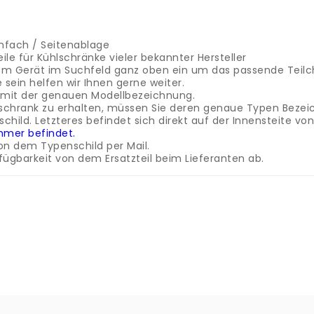
enfach / Seitenablage
le für Kühlschränke vieler bekannter Hersteller
m Gerät im Suchfeld ganz oben ein um das passende Teilch
e sein helfen wir Ihnen gerne weiter.
l mit der genauen Modellbezeichnung.
ühlschrank zu erhalten, müssen Sie deren genaue Typen Beze
hild. Letzteres befindet sich direkt auf der Innensteite vo
ummer befindet.
on dem Typenschild per Mail.
fügbarkeit von dem Ersatzteil beim Lieferanten ab.