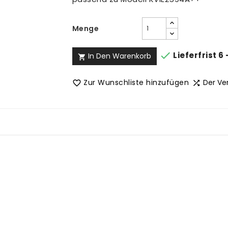
Menge

Lieferfrist 6
In Den Warenkorb

Zur Wunschliste hinzufügen
Der Ve

