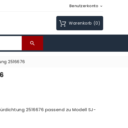
Benutzerkonto

Warenkorb
(0)

ung 2516676
76
 Türdichtung 2516676 passend zu Modell
SJ-