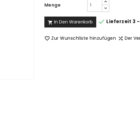
Menge

Lieferzeit 3 
In Den Warenkorb

Zur Wunschliste hinzufügen
Der Ve

