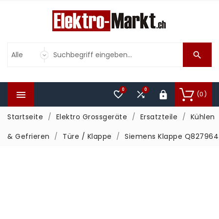

0
0



(0)

Startseite
Elektro Grossgeräte
Ersatzteile
Kühlen
& Gefrieren
Türe / Klappe
Siemens Klappe Q827964