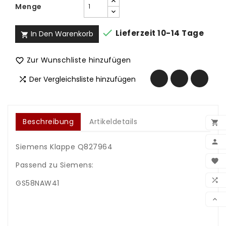
Menge

Lieferzeit 10-14 Tage
In Den Warenkorb

Zur Wunschliste hinzufügen

Der Vergleichsliste hinzufügen

Beschreibung
Artikeldetails


Siemens Klappe Q827964
BEN

Passend zu Siemens:
WUN

GS58NAW41
.
VER

.
.
.