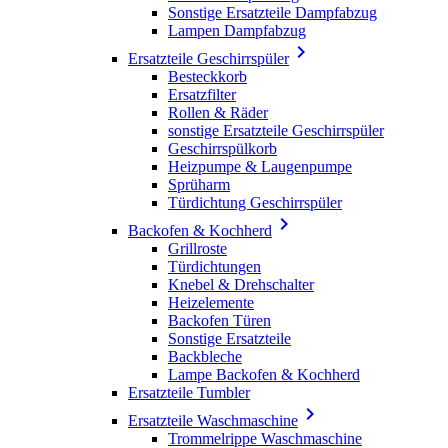
Sonstige Ersatzteile Dampfabzug
Lampen Dampfabzug

Ersatzteile Geschirrspüler
Besteckkorb
Ersatzfilter
Rollen & Räder
sonstige Ersatzteile Geschirrspüler
Geschirrspülkorb
Heizpumpe & Laugenpumpe
Sprüharm
Türdichtung Geschirrspüler

Backofen & Kochherd
Grillroste
Türdichtungen
Knebel & Drehschalter
Heizelemente
Backofen Türen
Sonstige Ersatzteile
Backbleche
Lampe Backofen & Kochherd
Ersatzteile Tumbler

Ersatzteile Waschmaschine
Trommelrippe Waschmaschine