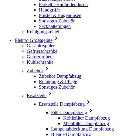
Parkett - Hartbodendüsen
Handgriffe
Polster & Fugendüsen
Sonstiges Zubehör
Sackhalterungen
Reinigungsmittel

Elektro Grossgeräte
Geschirrspüler
Gefrierschränke
Gefriertruhen
Kühlschränke

Zubehör
Zubehör Dampfabzug
Reinigung & Pflege
Sonstiges Zubehör

Ersatzteile

Ersatzteile Dampfabzug

Filter Dampfabzug
Kohlefilter Dampfabzug
Metalfilter Dampfabzug
Lampenabdeckung Dampfabzug
Blende Dampfabzug