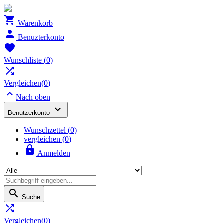

Warenkorb

Benuzterkonto

Wunschliste
(
0
)

Vergleichen(
0
)

Nach oben

Benutzerkonto
Wunschzettel
(
0
)
vergleichen (
0
)

Anmelden

Suche

Vergleichen(
0
)