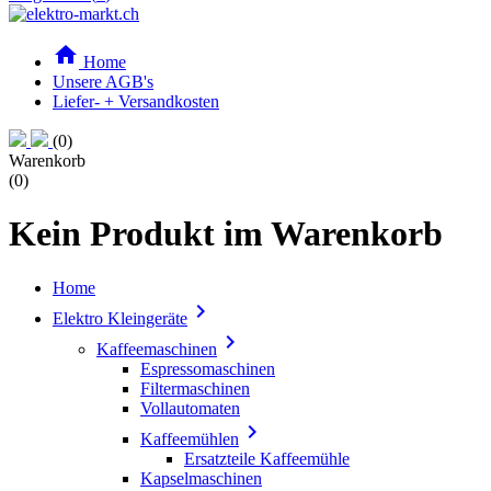

Home
Unsere AGB's
Liefer- + Versandkosten
(0)
Warenkorb
(0)
Kein Produkt im Warenkorb
Home

Elektro Kleingeräte

Kaffeemaschinen
Espressomaschinen
Filtermaschinen
Vollautomaten

Kaffeemühlen
Ersatzteile Kaffeemühle
Kapselmaschinen