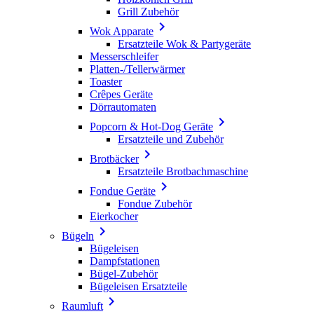
Grill Zubehör

Wok Apparate
Ersatzteile Wok & Partygeräte
Messerschleifer
Platten-/Tellerwärmer
Toaster
Crêpes Geräte
Dörrautomaten

Popcorn & Hot-Dog Geräte
Ersatzteile und Zubehör

Brotbäcker
Ersatzteile Brotbachmaschine

Fondue Geräte
Fondue Zubehör
Eierkocher

Bügeln
Bügeleisen
Dampfstationen
Bügel-Zubehör
Bügeleisen Ersatzteile

Raumluft