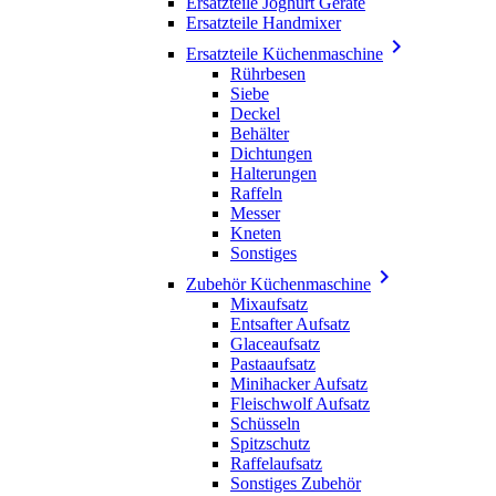
Ersatzteile Joghurt Geräte
Ersatzteile Handmixer

Ersatzteile Küchenmaschine
Rührbesen
Siebe
Deckel
Behälter
Dichtungen
Halterungen
Raffeln
Messer
Kneten
Sonstiges

Zubehör Küchenmaschine
Mixaufsatz
Entsafter Aufsatz
Glaceaufsatz
Pastaaufsatz
Minihacker Aufsatz
Fleischwolf Aufsatz
Schüsseln
Spitzschutz
Raffelaufsatz
Sonstiges Zubehör