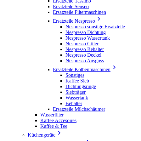
Ersatzteile Tassimo
Ersatzteile Senseo
Ersatzteile Filtermaschinen

Ersatzteile Nespresso
Nespresso sonstige Ersatzteile
Nespresso Dichtung
Nespresso Wassertank
Nespresso Gitter
Nespresso Behälter
Nespresso Deckel
Nespresso Ausguss

Ersatzteile Kolbenmaschinen
Sonstiges
Kaffee Sieb
Dichtungsringe
Siebträger
Wassertank
Behälter
Ersatzteile Milchschäumer
Wasserfilter
Kaffee Accesoires
Kaffee & Tee

Küchengeräte