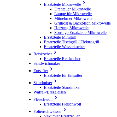

Ersatzteile Mikrowelle
Drehteller Mikrowelle
Lampe für Mikrowelle
Mitnehmer Mikrowelle
Grillrost & Backblech Mikrowelle
Heizung Mikrowelle
Sonstige Ersatzteile Mikrowelle
Ersatzteile Minigrill
Ersatzteile Tischgrill / Elektrogrill
Ersatzteile Wasserkocher

Reiskocher
Ersatzteile Reiskocher
Sandwichmaker

Entsafter
Ersatzteile für Entsafter

Standmixer
Ersatzteile Standmixer
Waffel-/Brezeleisen

Fleischwolf
Ersatzteile Fleischwolf

Folienschweisser
Vakumier Ersatzrollen