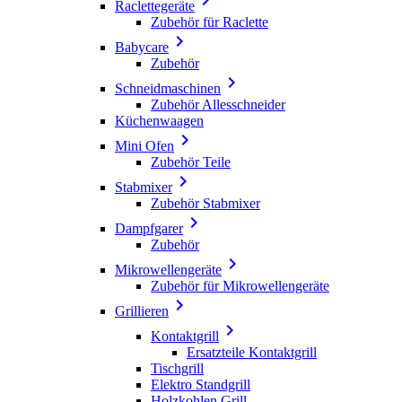
Raclettegeräte
Zubehör für Raclette

Babycare
Zubehör

Schneidmaschinen
Zubehör Allesschneider
Küchenwaagen

Mini Ofen
Zubehör Teile

Stabmixer
Zubehör Stabmixer

Dampfgarer
Zubehör

Mikrowellengeräte
Zubehör für Mikrowellengeräte

Grillieren

Kontaktgrill
Ersatzteile Kontaktgrill
Tischgrill
Elektro Standgrill
Holzkohlen Grill