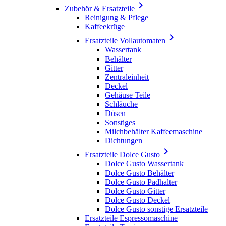

Zubehör & Ersatzteile
Reinigung & Pflege
Kaffeekrüge

Ersatzteile Vollautomaten
Wassertank
Behälter
Gitter
Zentraleinheit
Deckel
Gehäuse Teile
Schläuche
Düsen
Sonstiges
Milchbehälter Kaffeemaschine
Dichtungen

Ersatzteile Dolce Gusto
Dolce Gusto Wassertank
Dolce Gusto Behälter
Dolce Gusto Padhalter
Dolce Gusto Gitter
Dolce Gusto Deckel
Dolce Gusto sonstige Ersatzteile
Ersatzteile Espressomaschine