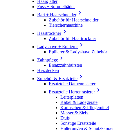
Haarglätter
Fuss + Sprudelbäder

Bart + Haarschneider
Zubehör für Haarschneider
Tierschermaschine

Haartrockner
Zubehör für Haartrockner

Ladyshave + Epilierer
Epilierer & Ladyshave Zubehör

Zahnpflege
Ersatzzahnbürsten
Heizdecken

Zubehör & Ersatzteile
Ersatzteile Damenrasierer

Ersatzteile Herrenrasierer
Leiterplatten
Kabel & Ladegeräte
Kartuschen & Pflegemittel
Messer & Siebe
Etuis
Sonstige Ersatzteile
Halterungen & Schutzkappen