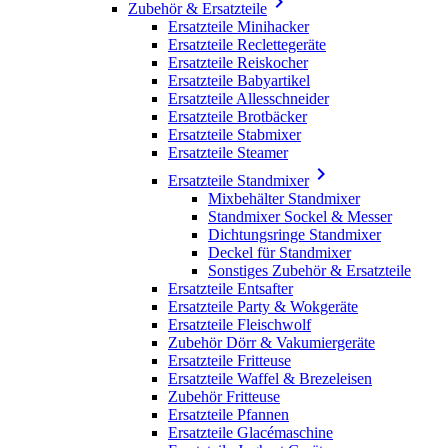

Zubehör & Ersatzteile
Ersatzteile Minihacker
Ersatzteile Reclettegeräte
Ersatzteile Reiskocher
Ersatzteile Babyartikel
Ersatzteile Allesschneider
Ersatzteile Brotbäcker
Ersatzteile Stabmixer
Ersatzteile Steamer

Ersatzteile Standmixer
Mixbehälter Standmixer
Standmixer Sockel & Messer
Dichtungsringe Standmixer
Deckel für Standmixer
Sonstiges Zubehör & Ersatzteile
Ersatzteile Entsafter
Ersatzteile Party & Wokgeräte
Ersatzteile Fleischwolf
Zubehör Dörr & Vakumiergeräte
Ersatzteile Fritteuse
Ersatzteile Waffel & Brezeleisen
Zubehör Fritteuse
Ersatzteile Pfannen
Ersatzteile Glacémaschine