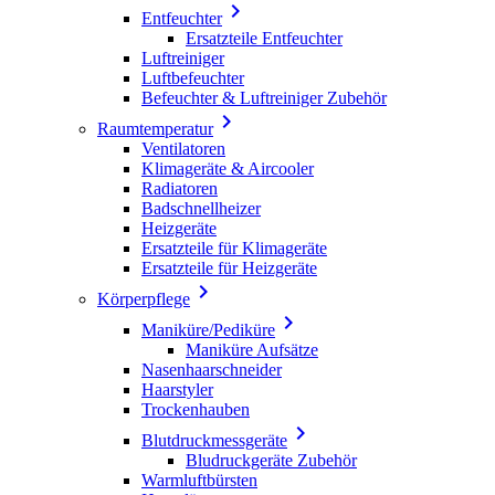

Entfeuchter
Ersatzteile Entfeuchter
Luftreiniger
Luftbefeuchter
Befeuchter & Luftreiniger Zubehör

Raumtemperatur
Ventilatoren
Klimageräte & Aircooler
Radiatoren
Badschnellheizer
Heizgeräte
Ersatzteile für Klimageräte
Ersatzteile für Heizgeräte

Körperpflege

Maniküre/Pediküre
Maniküre Aufsätze
Nasenhaarschneider
Haarstyler
Trockenhauben

Blutdruckmessgeräte
Bludruckgeräte Zubehör
Warmluftbürsten