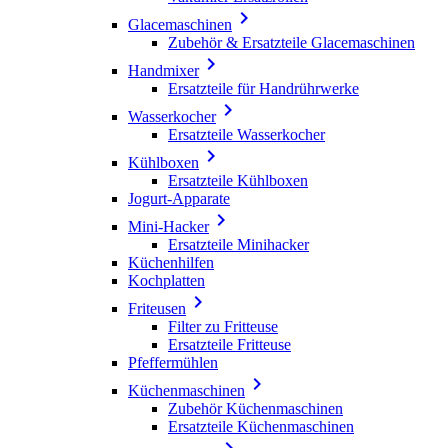

Glacemaschinen
Zubehör & Ersatzteile Glacemaschinen

Handmixer
Ersatzteile für Handrührwerke

Wasserkocher
Ersatzteile Wasserkocher

Kühlboxen
Ersatzteile Kühlboxen
Jogurt-Apparate

Mini-Hacker
Ersatzteile Minihacker
Küchenhilfen
Kochplatten

Friteusen
Filter zu Fritteuse
Ersatzteile Fritteuse
Pfeffermühlen

Küchenmaschinen
Zubehör Küchenmaschinen
Ersatzteile Küchenmaschinen
