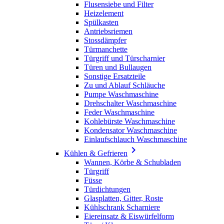
Flusensiebe und Filter
Heizelement
Spülkasten
Antriebsriemen
Stossdämpfer
Türmanchette
Türgriff und Türscharnier
Türen und Bullaugen
Sonstige Ersatzteile
Zu und Ablauf Schläuche
Pumpe Waschmaschine
Drehschalter Waschmaschine
Feder Waschmaschine
Kohlebürste Waschmaschine
Kondensator Waschmaschine
Einlaufschlauch Waschmaschine

Kühlen & Gefrieren
Wannen, Körbe & Schubladen
Türgriff
Füsse
Türdichtungen
Glasplatten, Gitter, Roste
Kühlschrank Scharniere
Eiereinsatz & Eiswürfelform