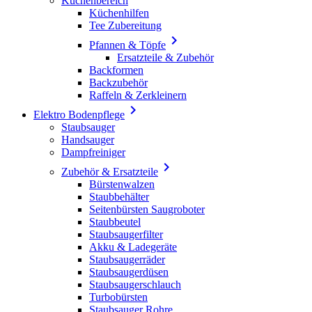
Küchenbereich
Küchenhilfen
Tee Zubereitung

Pfannen & Töpfe
Ersatzteile & Zubehör
Backformen
Backzubehör
Raffeln & Zerkleinern

Elektro Bodenpflege
Staubsauger
Handsauger
Dampfreiniger

Zubehör & Ersatzteile
Bürstenwalzen
Staubbehälter
Seitenbürsten Saugroboter
Staubbeutel
Staubsaugerfilter
Akku & Ladegeräte
Staubsaugerräder
Staubsaugerdüsen
Staubsaugerschlauch
Turbobürsten
Staubsauger Rohre