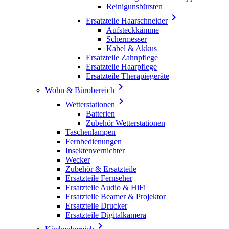
Reinigunsbürsten

Ersatzteile Haarschneider
Aufsteckkämme
Schermesser
Kabel & Akkus
Ersatzteile Zahnpflege
Ersatzteile Haarpflege
Ersatzteile Therapiegeräte

Wohn & Bürobereich

Wetterstationen
Batterien
Zubehör Wetterstationen
Taschenlampen
Fernbedienungen
Insektenvernichter
Wecker
Zubehör & Ersatzteile
Ersatzteile Fernseher
Ersatzteile Audio & HiFi
Ersatzteile Beamer & Projektor
Ersatzteile Drucker
Ersatzteile Digitalkamera
