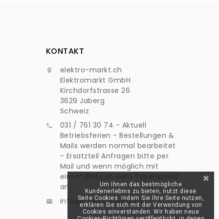
KONTAKT
elektro-markt.ch

Elektromarkt GmbH
Kirchdorfstrasse 26
3629 Jaberg
Schweiz
031 / 761 30 74 - Aktuell

Betriebsferien - Bestellungen &
Mails werden normal bearbeitet
- Ersatzteil Anfragen bitte per
Mail und wenn möglich mit
einem Bild von dem Typenschild
Um Ihnen das bestmögliche
an:
Kundenerlebnis zu bieten, nutzt diese
Seite Cookies. Indem Sie Ihre Seite nutzen,
info@elektro-markt.ch

erklären Sie sich mit der Verwendung von
Cookies einverstanden. Wir haben neue
Cookies-Richtlinien veröffentlicht, in denen