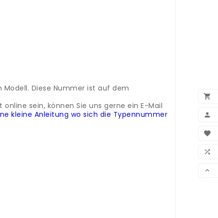
m Modell. Diese Nummer ist auf dem
.

online sein, können Sie uns gerne ein E-Mail
eine kleine Anleitung wo sich die Typennummer

BEN

WUN

VER

m Modell. Diese Nummer ist auf dem
.
online sein, können Sie uns gerne ein E-Mail