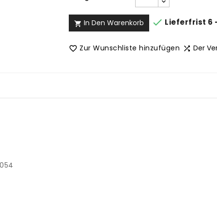

Lieferfrist 6
In Den Warenkorb

Zur Wunschliste hinzufügen
Der Ve


1054