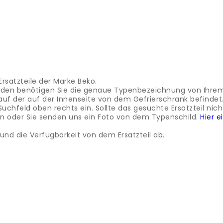
rsatzteile der Marke Beko.
finden benötigen Sie die genaue Typenbezeichnung von Ihre
auf der auf der Innenseite von dem Gefrierschrank befindet
feld oben rechts ein. Sollte das gesuchte Ersatzteil nicht 
oder Sie senden uns ein Foto von dem Typenschild.
Hier 
nd die Verfügbarkeit von dem Ersatzteil ab.
nnerhalb der Schweiz möglich
rsatzteile der Marke Beko.
finden benötigen Sie die genaue Typenbezeichnung von Ihre
auf der auf der Innenseite von dem Gefrierschrank befindet
feld oben rechts ein. Sollte das gesuchte Ersatzteil nicht 
oder Sie senden uns ein Foto von dem Typenschild.
nnerhalb der Schweiz möglich