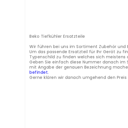
.
.
.
.
.
.
.
Beko Tiefkühler Ersatzteile
.
Wir führen bei uns im Sortiment Zubehör und E
Um das passende Ersatzteil für Ihr Gerät zu 
Typenschild zu finden welches sich meistens 
Geben Sie einfach diese Nummer danach im Such
mit Angabe der genauen Bezeichnung machen 
befindet.
Gerne klären wir danach umgehend den Preis u
Beko Blende Schublade R754796 Versand nur I
Beko Tiefkühler Ersatzteile
.
Wir führen bei uns im Sortiment Zubehör und E
Um das passende Ersatzteil für Ihr Gerät zu 
Typenschild zu finden welches sich meistens 
Geben Sie einfach diese Nummer danach im Such
mit Angabe der genauen Bezeichnung machen 
Beko Blende Schublade R754796 Versand nur I