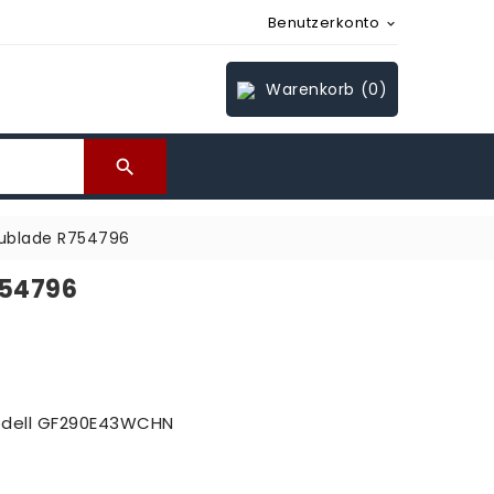
Benutzerkonto

Warenkorb
(0)

hublade R754796
754796
odell GF290E43WCHN