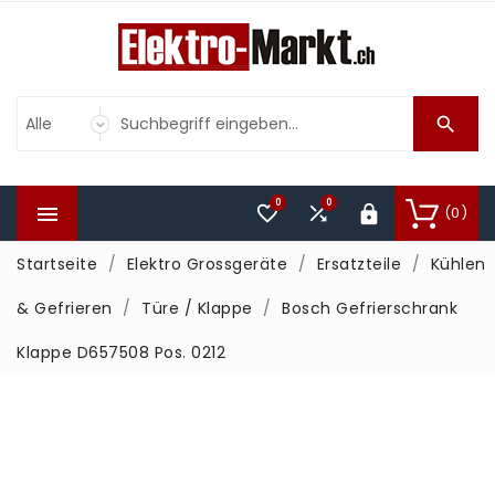

0
0



(0)

Startseite
Elektro Grossgeräte
Ersatzteile
Kühlen
& Gefrieren
Türe / Klappe
Bosch Gefrierschrank
Klappe D657508 Pos. 0212