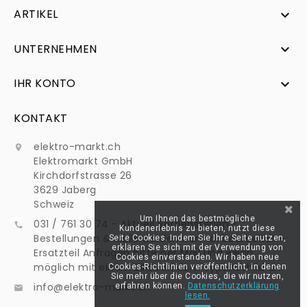
ARTIKEL

UNTERNEHMEN

IHR KONTO

KONTAKT
elektro-markt.ch

Elektromarkt GmbH
Kirchdorfstrasse 26
3629 Jaberg
Schweiz
Um Ihnen das bestmögliche
031 / 761 30 74 - Aktuell Betriebsferien -

Kundenerlebnis zu bieten, nutzt diese
Bestellungen & Mails werden normal bearbeitet -
Seite Cookies. Indem Sie Ihre Seite nutzen,
erklären Sie sich mit der Verwendung von
Ersatzteil Anfragen bitte per Mail und wenn
Cookies einverstanden. Wir haben neue
möglich mit einem Bild von dem Typenschild an:
Cookies-Richtlinien veröffentlicht, in denen
Sie mehr über die Cookies, die wir nutzen,
info@elektro-markt.ch
erfahren können.
Datenschutzerklärung

lesen.