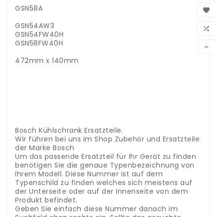
BEN
GSN58A

WUN
GSN54AW3

GSN54FW40H
VER
GSN58FW40H

472mm x 140mm
.
.
.
.
.
.
.
Bosch Kühlschrank Ersatzteile.
Wir führen bei uns im Shop Zubehör und Ersatzteile
der Marke Bosch
Um das passende Ersatzteil für Ihr Gerät zu finden
benötigen Sie die genaue Typenbezeichnung von
Ihrem Modell. Diese Nummer ist auf dem
Typenschild zu finden welches sich meistens auf
der Unterseite oder auf der Innenseite von dem
Produkt befindet.
Geben Sie einfach diese Nummer danach im