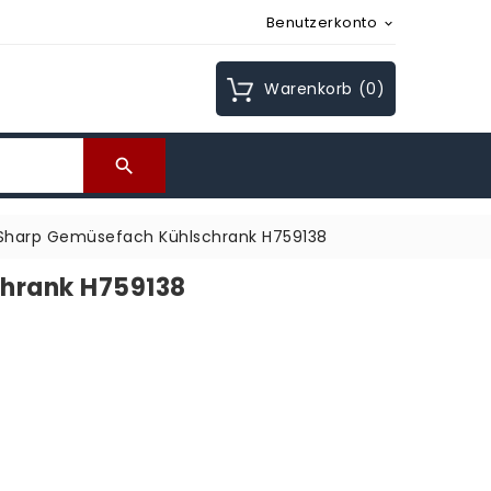
Benutzerkonto

Warenkorb
(0)

Sharp Gemüsefach Kühlschrank H759138
hrank H759138