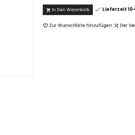

Lieferzeit 10
In Den Warenkorb

Zur Wunschliste hinzufügen
Der Ve

