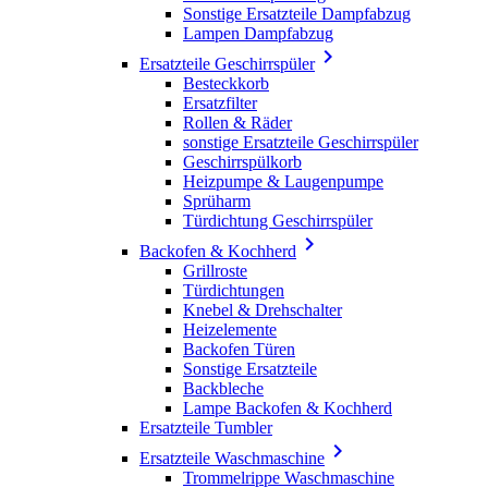
Sonstige Ersatzteile Dampfabzug
Lampen Dampfabzug

Ersatzteile Geschirrspüler
Besteckkorb
Ersatzfilter
Rollen & Räder
sonstige Ersatzteile Geschirrspüler
Geschirrspülkorb
Heizpumpe & Laugenpumpe
Sprüharm
Türdichtung Geschirrspüler

Backofen & Kochherd
Grillroste
Türdichtungen
Knebel & Drehschalter
Heizelemente
Backofen Türen
Sonstige Ersatzteile
Backbleche
Lampe Backofen & Kochherd
Ersatzteile Tumbler

Ersatzteile Waschmaschine
Trommelrippe Waschmaschine