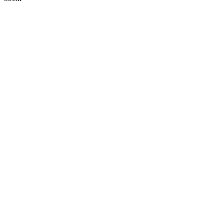
.
.
.
.
.
.
.
.
.
.
.
..