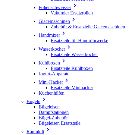

Folienschweisser
Vakumier Ersatzrollen

Glacemaschinen
Zubehör & Ersatzteile Glacemaschinen

Handmixer
Ersatzteile für Handrührwerke

Wasserkocher
Ersatzteile Wasserkocher

Kühlboxen
Ersatzteile Kühlboxen
Jogurt-Apparate

Mini-Hacker
Ersatzteile Minihacker
Küchenhilfen

Bügeln
Bügeleisen
Dampfstationen
Bügel-Zubehör
Bügeleisen Ersatzteile

Raumluft