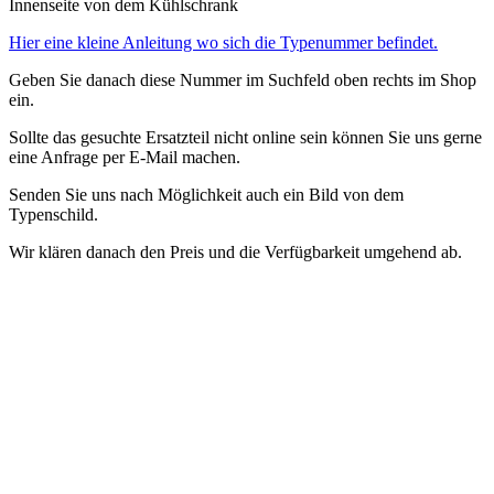
Innenseite von dem Kühlschrank
Hier eine kleine Anleitung wo sich die Typenummer befindet.
Geben Sie danach diese Nummer im Suchfeld oben rechts im Shop
ein.
Sollte das gesuchte Ersatzteil nicht online sein können Sie uns gerne
eine Anfrage per E-Mail machen.
Senden Sie uns nach Möglichkeit auch ein Bild von dem
Typenschild.
Wir klären danach den Preis und die Verfügbarkeit umgehend ab.
.
.
Accessoires et pièces détachées pour réfrigérateurs - étagères
Nous
avons des pièces de rechange pour les réfrigérateurs Siemens dans
notre magasin.
Afin de trouver la bonne pièce de rechange pour
votre appareil, vous avez besoin de la désignation exacte du modèle.
Ce numéro se trouve sur la plaque signalétique à l'intérieur du
réfrigérateur.
Entrez ensuite ce numéro dans le champ de recherche
en haut à droite de la boutique.
Si la pièce de rechange que vous