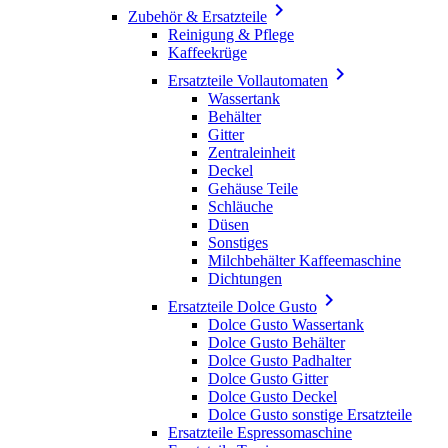

Zubehör & Ersatzteile
Reinigung & Pflege
Kaffeekrüge

Ersatzteile Vollautomaten
Wassertank
Behälter
Gitter
Zentraleinheit
Deckel
Gehäuse Teile
Schläuche
Düsen
Sonstiges
Milchbehälter Kaffeemaschine
Dichtungen

Ersatzteile Dolce Gusto
Dolce Gusto Wassertank
Dolce Gusto Behälter
Dolce Gusto Padhalter
Dolce Gusto Gitter
Dolce Gusto Deckel
Dolce Gusto sonstige Ersatzteile
Ersatzteile Espressomaschine