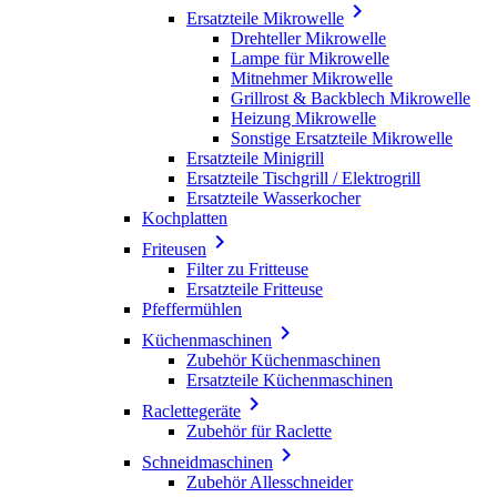

Ersatzteile Mikrowelle
Drehteller Mikrowelle
Lampe für Mikrowelle
Mitnehmer Mikrowelle
Grillrost & Backblech Mikrowelle
Heizung Mikrowelle
Sonstige Ersatzteile Mikrowelle
Ersatzteile Minigrill
Ersatzteile Tischgrill / Elektrogrill
Ersatzteile Wasserkocher
Kochplatten

Friteusen
Filter zu Fritteuse
Ersatzteile Fritteuse
Pfeffermühlen

Küchenmaschinen
Zubehör Küchenmaschinen
Ersatzteile Küchenmaschinen

Raclettegeräte
Zubehör für Raclette

Schneidmaschinen
Zubehör Allesschneider