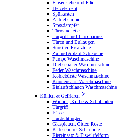
Flusensiebe und Filter
Heizelement
Spülkasten
Antriebsriemen
Stossdämpfer
Türmanchette
Türgriff und Türscharnier
Türen und Bullaugen
Sonstige Ersatzteile
Zu und Ablauf Schläuche
Pumpe Waschmaschine
Drehschalter Waschmaschine
Feder Waschmaschine
Kohlebürste Waschmaschine
Kondensator Waschmaschine
Einlaufschlauch Waschmaschine

Kühlen & Gefrieren
Wannen, Körbe & Schubladen
Türgriff
Füsse
Türdichtungen
Glasplatten, Gitter, Roste
Kühlschrank Scharniere
Eiereinsatz & Eiswürfelform