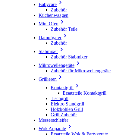

Babycare
Zubehör
Küchenwaagen

Mini Ofen
Zubehör Teile

Dampfgarer
Zubehör

Stabmixer
Zubehör Stabmixer

Mikrowellengeräte
Zubehör für Mikrowellengeräte

Grillieren

Kontaktgrill
Ersatzteile Kontaktgrill
Tischgrill
Elektro Standgrill
Holzkohlen Grill
Grill Zubehör
Messerschleifer

Wok Apparate
Ersatzteile Wok & Partygeräte