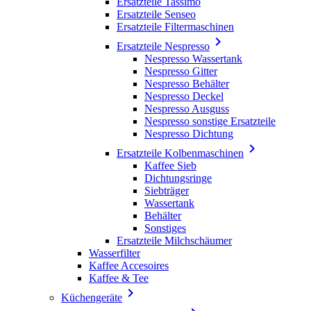
Ersatzteile Tassimo
Ersatzteile Senseo
Ersatzteile Filtermaschinen

Ersatzteile Nespresso
Nespresso Wassertank
Nespresso Gitter
Nespresso Behälter
Nespresso Deckel
Nespresso Ausguss
Nespresso sonstige Ersatzteile
Nespresso Dichtung

Ersatzteile Kolbenmaschinen
Kaffee Sieb
Dichtungsringe
Siebträger
Wassertank
Behälter
Sonstiges
Ersatzteile Milchschäumer
Wasserfilter
Kaffee Accesoires
Kaffee & Tee

Küchengeräte