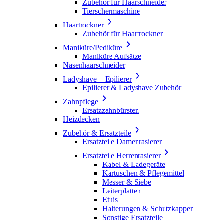
Zubehör für Haarschneider
Tierschermaschine

Haartrockner
Zubehör für Haartrockner

Maniküre/Pediküre
Maniküre Aufsätze
Nasenhaarschneider

Ladyshave + Epilierer
Epilierer & Ladyshave Zubehör

Zahnpflege
Ersatzzahnbürsten
Heizdecken

Zubehör & Ersatzteile
Ersatzteile Damenrasierer

Ersatzteile Herrenrasierer
Kabel & Ladegeräte
Kartuschen & Pflegemittel
Messer & Siebe
Leiterplatten
Etuis
Halterungen & Schutzkappen
Sonstige Ersatzteile