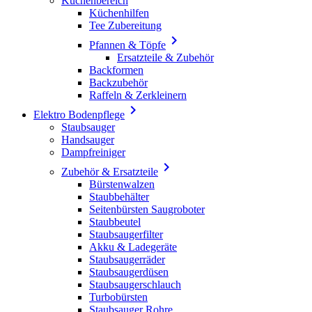
Küchenbereich
Küchenhilfen
Tee Zubereitung

Pfannen & Töpfe
Ersatzteile & Zubehör
Backformen
Backzubehör
Raffeln & Zerkleinern

Elektro Bodenpflege
Staubsauger
Handsauger
Dampfreiniger

Zubehör & Ersatzteile
Bürstenwalzen
Staubbehälter
Seitenbürsten Saugroboter
Staubbeutel
Staubsaugerfilter
Akku & Ladegeräte
Staubsaugerräder
Staubsaugerdüsen
Staubsaugerschlauch
Turbobürsten
Staubsauger Rohre