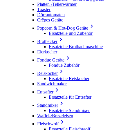
Platten-/Tellerwärmer
Toaster
Dörrautomaten
Crêpes Geräte

Popcorn & Hot-Dog Geräte
Ersatzteile und Zubehör

Brotbäcker
Ersatzteile Brotbachmaschine
Eierkocher

Fondue Geräte
Fondue Zubehör

Reiskocher
Ersatzteile Reiskocher
Sandwichmaker

Entsafter
Ersatzteile für Entsafter

Standmixer
Ersatzteile Standmixer
Waffel-/Brezeleisen

Fleischwolf
Ersatzteile Fleischwolf