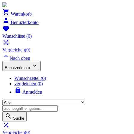

Warenkorb

Benuzterkonto

Wunschliste
(
0
)

Vergleichen(
0
)

Nach oben

Benutzerkonto
Wunschzettel
(
0
)
vergleichen (
0
)

Anmelden

Suche

Vergleichen(
0
)