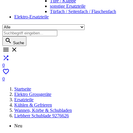
Türe / Klappe
sonstige Ersatzteile
Türfach / Seitenfach / Flaschenfach
Elektro-Ersatzteile

Suche



0

0
Startseite
Elektro Grossgeräte
Ersatzteile
Kühlen & Gefrieren
Wannen, Körbe & Schubladen
Liebherr Schublade 9276626
Neu