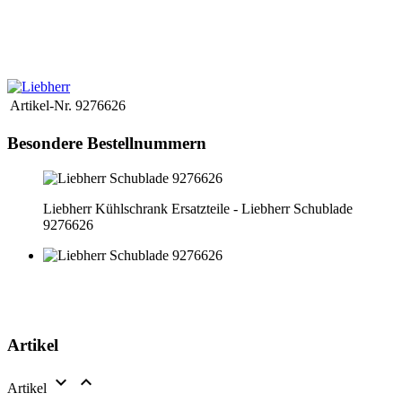
recherchez n'est pas en ligne, vous pouvez nous envoyer une
demande par e-mail.
Si possible, envoyez-nous également une photo
de la plaque signalétique.
Nous clarifierons alors le prix et la
disponibilité immédiatement.
Artikel-Nr.
9276626
Besondere Bestellnummern
Liebherr Kühlschrank Ersatzteile - Liebherr Schublade
9276626
Artikel


Artikel