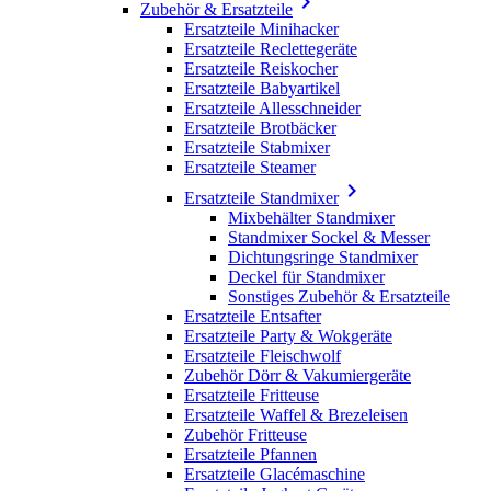

Zubehör & Ersatzteile
Ersatzteile Minihacker
Ersatzteile Reclettegeräte
Ersatzteile Reiskocher
Ersatzteile Babyartikel
Ersatzteile Allesschneider
Ersatzteile Brotbäcker
Ersatzteile Stabmixer
Ersatzteile Steamer

Ersatzteile Standmixer
Mixbehälter Standmixer
Standmixer Sockel & Messer
Dichtungsringe Standmixer
Deckel für Standmixer
Sonstiges Zubehör & Ersatzteile
Ersatzteile Entsafter
Ersatzteile Party & Wokgeräte
Ersatzteile Fleischwolf
Zubehör Dörr & Vakumiergeräte
Ersatzteile Fritteuse
Ersatzteile Waffel & Brezeleisen
Zubehör Fritteuse
Ersatzteile Pfannen
Ersatzteile Glacémaschine