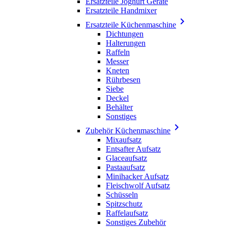
Ersatzteile Joghurt Geräte
Ersatzteile Handmixer

Ersatzteile Küchenmaschine
Dichtungen
Halterungen
Raffeln
Messer
Kneten
Rührbesen
Siebe
Deckel
Behälter
Sonstiges

Zubehör Küchenmaschine
Mixaufsatz
Entsafter Aufsatz
Glaceaufsatz
Pastaaufsatz
Minihacker Aufsatz
Fleischwolf Aufsatz
Schüsseln
Spitzschutz
Raffelaufsatz
Sonstiges Zubehör