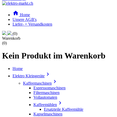

Home
Unsere AGB's
Liefer- + Versandkosten
(0)
Warenkorb
(0)
Kein Produkt im Warenkorb
Home

Elektro Kleingeräte

Kaffeemaschinen
Espressomaschinen
Filtermaschinen
Vollautomaten

Kaffeemühlen
Ersatzteile Kaffeemühle
Kapselmaschinen