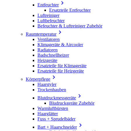

Entfeuchter
Ersatzteile Entfeuchter
Luftreiniger
Luftbefeuchter
Befeuchter & Luftreiniger Zubehör

Raumtemperatur
Ventilatoren
Klimageräte & Aircooler
Radiatoren
Badschnellheizer
Heizgeräte
Ersatzteile für Klimageräte
Ersatzteile für Heizgeräte

Körperpflege
Haarstyler
Trockenhauben

Blutdruckmessgeräte
Bludruckgeräte Zubehör
Warmluftbürsten
Haarglätter
Fuss + Sprudelbäder

Bart + Haarschneider