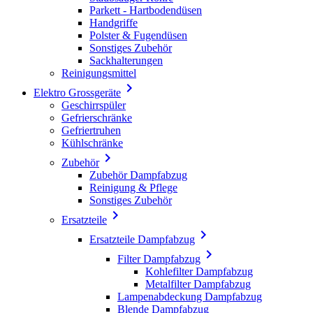
Parkett - Hartbodendüsen
Handgriffe
Polster & Fugendüsen
Sonstiges Zubehör
Sackhalterungen
Reinigungsmittel

Elektro Grossgeräte
Geschirrspüler
Gefrierschränke
Gefriertruhen
Kühlschränke

Zubehör
Zubehör Dampfabzug
Reinigung & Pflege
Sonstiges Zubehör

Ersatzteile

Ersatzteile Dampfabzug

Filter Dampfabzug
Kohlefilter Dampfabzug
Metalfilter Dampfabzug
Lampenabdeckung Dampfabzug
Blende Dampfabzug