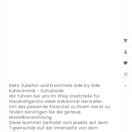
.
.
.
.
.
.
.
.

.
.

.
.
BEN

.
.
WUN

.
.
VER
Beko Zubehör und Ersatzteile Side by Side

Kühlschrank - Schublade
Wir führen bei uns im Shop Ersatzteile für
Haushaltgeräte vieler bekannter Hersteller.
Um das passende Ersatzteil zu Ihrem Gerät zu
finden benötigen Sie die genaue
Modellbezeichnung.
Diese Nummer befindet sich jeweils auf dem
Typenschild auf der Innenseite von dem