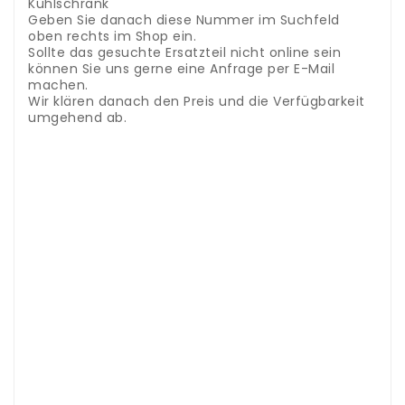
Kühlschrank
Geben Sie danach diese Nummer im Suchfeld
oben rechts im Shop ein.
Sollte das gesuchte Ersatzteil nicht online sein
können Sie uns gerne eine Anfrage per E-Mail
machen.
Wir klären danach den Preis und die Verfügbarkeit
umgehend ab.
Accessori e ricambi Dyson bigodini Airwrap
.
Nel
nostro negozio abbiamo pezzi di ricambio per
elettrodomestici di molti rinomati produttori.
Per
trovare il pezzo di ricambio giusto per il tuo
dispositivo, hai bisogno del nome esatto del
modello.
Questo numero si trova sulla targhetta
sul lato inferiore dell'arricciacapelli
Inserisci quindi
questo numero nel campo di ricerca in alto a
destra del negozio.
Se il pezzo di ricambio che stai
cercando non è online, non esitare a inviarci una
richiesta tramite e-mail.
Successivamente
chiariremo immediatamente il prezzo e la
disponibilità.
Dyson accessoires et pièces détachées bigoudis
Airwrap
.
Nous stockons dans notre magasin des
pièces de rechange pour appareils
électroménagers provenant de nombreux