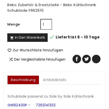
Beko Zubehör & Ersatzteile - Beko Kühlschrank
Schublade F662515
Menge

Lieferfrist 6 - 10 Tage
In Den Warenkorb

Zur Wunschliste hinzufügen

Der Vergleichsliste hinzufügen

Beschreibung
Artikeldetails
.
Schublade passend zu Side by Side Kühlschrank
.
GN162430P - 7292141332