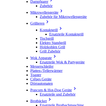
Dampfgarer
Zubehör

Mikrowellengeräte
Zubehör für Mikrowellengeräte

Grillieren

Kontaktgrill
Ersatzteile Kontaktgrill
Tischgrill
Elektro Standgrill
Holzkohlen Grill
Grill Zubehör

Wok Apparate
Ersatzteile Wok & Partygeräte
Messerschleifer
Platten-/Tellerwärmer
Toaster
Crêpes Geräte
Dörrautomaten

Popcorn & Hot-Dog Geräte
Ersatzteile und Zubehör

Brotbäcker
Ersatzteile Brotbachmaschine