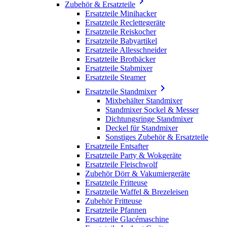

Zubehör & Ersatzteile
Ersatzteile Minihacker
Ersatzteile Reclettegeräte
Ersatzteile Reiskocher
Ersatzteile Babyartikel
Ersatzteile Allesschneider
Ersatzteile Brotbäcker
Ersatzteile Stabmixer
Ersatzteile Steamer

Ersatzteile Standmixer
Mixbehälter Standmixer
Standmixer Sockel & Messer
Dichtungsringe Standmixer
Deckel für Standmixer
Sonstiges Zubehör & Ersatzteile
Ersatzteile Entsafter
Ersatzteile Party & Wokgeräte
Ersatzteile Fleischwolf
Zubehör Dörr & Vakumiergeräte
Ersatzteile Fritteuse
Ersatzteile Waffel & Brezeleisen
Zubehör Fritteuse
Ersatzteile Pfannen
Ersatzteile Glacémaschine