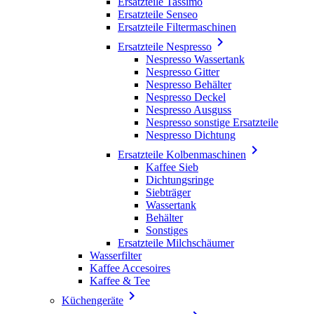
Ersatzteile Tassimo
Ersatzteile Senseo
Ersatzteile Filtermaschinen

Ersatzteile Nespresso
Nespresso Wassertank
Nespresso Gitter
Nespresso Behälter
Nespresso Deckel
Nespresso Ausguss
Nespresso sonstige Ersatzteile
Nespresso Dichtung

Ersatzteile Kolbenmaschinen
Kaffee Sieb
Dichtungsringe
Siebträger
Wassertank
Behälter
Sonstiges
Ersatzteile Milchschäumer
Wasserfilter
Kaffee Accesoires
Kaffee & Tee

Küchengeräte