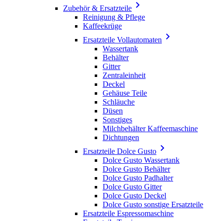

Zubehör & Ersatzteile
Reinigung & Pflege
Kaffeekrüge

Ersatzteile Vollautomaten
Wassertank
Behälter
Gitter
Zentraleinheit
Deckel
Gehäuse Teile
Schläuche
Düsen
Sonstiges
Milchbehälter Kaffeemaschine
Dichtungen

Ersatzteile Dolce Gusto
Dolce Gusto Wassertank
Dolce Gusto Behälter
Dolce Gusto Padhalter
Dolce Gusto Gitter
Dolce Gusto Deckel
Dolce Gusto sonstige Ersatzteile
Ersatzteile Espressomaschine