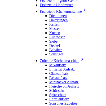
Ersatzteile Joghurt Geräte
Ersatzteile Handmixer

Ersatzteile Küchenmaschine
Dichtungen
Halterungen
Raffeln
Messer
Kneten
Rührbesen
Siebe
Deckel
Behälter
Sonstiges

Zubehör Küchenmaschine
Mixaufsatz
Entsafter Aufsatz
Glaceaufsatz
Pastaaufsatz
Minihacker Aufsatz
Fleischwolf Aufsatz
Schüsseln
Spitzschutz
Raffelaufsatz
Sonstiges Zubehör