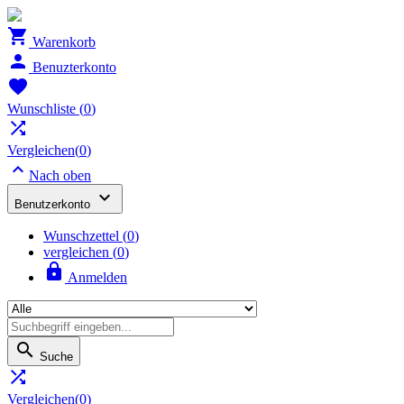

Warenkorb

Benuzterkonto

Wunschliste
(
0
)

Vergleichen(
0
)

Nach oben

Benutzerkonto
Wunschzettel
(
0
)
vergleichen (
0
)

Anmelden

Suche

Vergleichen(
0
)