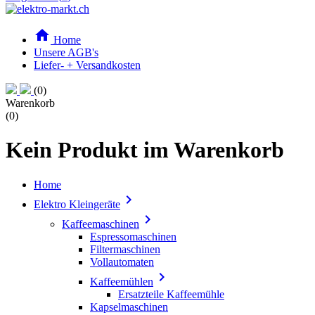

Home
Unsere AGB's
Liefer- + Versandkosten
(0)
Warenkorb
(0)
Kein Produkt im Warenkorb
Home

Elektro Kleingeräte

Kaffeemaschinen
Espressomaschinen
Filtermaschinen
Vollautomaten

Kaffeemühlen
Ersatzteile Kaffeemühle
Kapselmaschinen