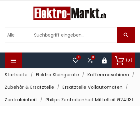

0
0



(0)

Startseite
Elektro Kleingeräte
Kaffeemaschinen
Zubehör & Ersatzteile
Ersatzteile Vollautomaten
Zentraleinheit
Philips Zentraleinheit Mittelteil G241131