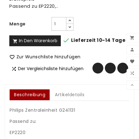
Passend zu EP2220,..
Menge


Lieferzeit 10-14 Tage
In Den Warenkorb


Zur Wunschliste hinzufügen

BEN

Der Vergleichsliste hinzufügen

WUN

VER

Beschreibung
Artikeldetails
Philips Zentraleinheit G241131
Passend zu:
EP2220