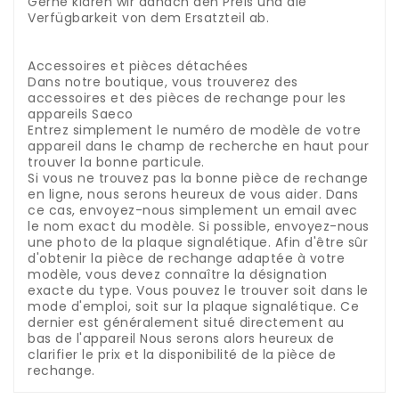
Gerne klären wir danach den Preis und die
Verfügbarkeit von dem Ersatzteil ab.
.
.
Accessoires et pièces détachées
Dans notre boutique, vous trouverez des
accessoires et des pièces de rechange pour les
appareils Saeco
Entrez simplement le numéro de modèle de votre
appareil dans le champ de recherche en haut pour
trouver la bonne particule.
Si vous ne trouvez pas la bonne pièce de rechange
en ligne, nous serons heureux de vous aider.
Dans
ce cas, envoyez-nous simplement un email avec
le nom exact du modèle.
Si possible, envoyez-nous
une photo de la plaque signalétique.
Afin d'être sûr
d'obtenir la pièce de rechange adaptée à votre
modèle, vous devez connaître la désignation
exacte du type.
Vous pouvez le trouver soit dans le
mode d'emploi, soit sur la plaque signalétique.
Ce
dernier est généralement situé directement au
bas de l'appareil
Nous serons alors heureux de
clarifier le prix et la disponibilité de la pièce de
rechange.