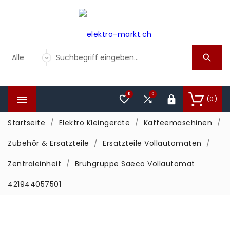

0
0



(0)

Startseite
Elektro Kleingeräte
Kaffeemaschinen
Zubehör & Ersatzteile
Ersatzteile Vollautomaten
Zentraleinheit
Brühgruppe Saeco Vollautomat
421944057501