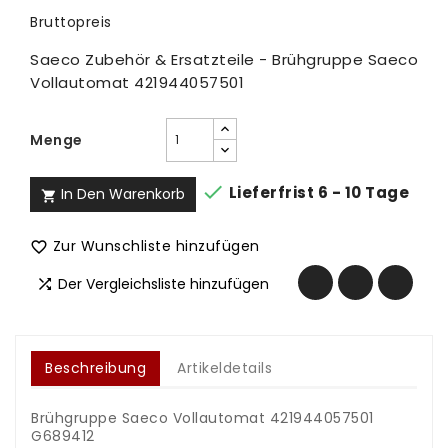
Bruttopreis
Saeco Zubehör & Ersatzteile - Brühgruppe Saeco
Vollautomat 421944057501
Menge

Lieferfrist 6 - 10 Tage
In Den Warenkorb

Zur Wunschliste hinzufügen

Der Vergleichsliste hinzufügen

Beschreibung
Artikeldetails
Brühgruppe Saeco Vollautomat 421944057501
G689412