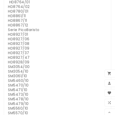
HD8764/01
HD8764/02
HD8780/01
HD8861/11
HD8867/11
HD8867/12
Serie PicoBaristo
HD8927/01
HD8927/06
HD8927/08
HD8927/09
HD8927/37
HD8927/47
HD8928/09
SM3054/00
SM3054/10

SM3061/10
SM5460/10

SM5470/10
SM5471/10
BEN

SM5473/10
SM5478/10
WUN

SM5479/10
SM5560/10
VER
SM5570/10
