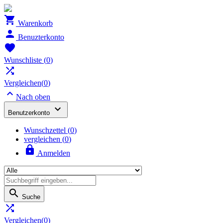

Warenkorb

Benuzterkonto

Wunschliste
(
0
)

Vergleichen(
0
)

Nach oben

Benutzerkonto
Wunschzettel
(
0
)
vergleichen (
0
)

Anmelden

Suche

Vergleichen(
0
)