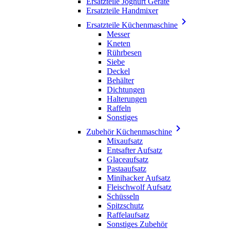
Ersatzteile Joghurt Geräte
Ersatzteile Handmixer

Ersatzteile Küchenmaschine
Messer
Kneten
Rührbesen
Siebe
Deckel
Behälter
Dichtungen
Halterungen
Raffeln
Sonstiges

Zubehör Küchenmaschine
Mixaufsatz
Entsafter Aufsatz
Glaceaufsatz
Pastaaufsatz
Minihacker Aufsatz
Fleischwolf Aufsatz
Schüsseln
Spitzschutz
Raffelaufsatz
Sonstiges Zubehör