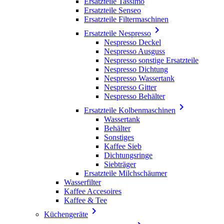
Ersatzteile Tassimo
Ersatzteile Senseo
Ersatzteile Filtermaschinen

Ersatzteile Nespresso
Nespresso Deckel
Nespresso Ausguss
Nespresso sonstige Ersatzteile
Nespresso Dichtung
Nespresso Wassertank
Nespresso Gitter
Nespresso Behälter

Ersatzteile Kolbenmaschinen
Wassertank
Behälter
Sonstiges
Kaffee Sieb
Dichtungsringe
Siebträger
Ersatzteile Milchschäumer
Wasserfilter
Kaffee Accesoires
Kaffee & Tee

Küchengeräte