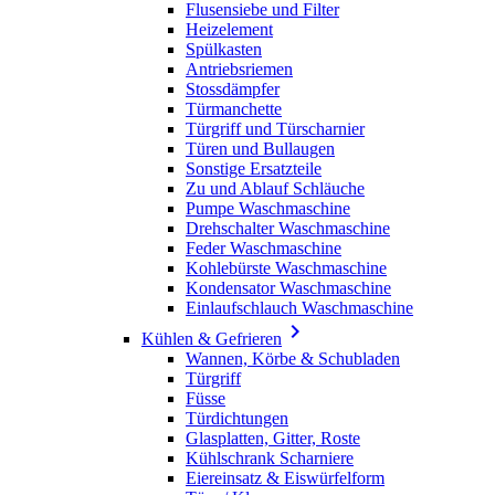
Flusensiebe und Filter
Heizelement
Spülkasten
Antriebsriemen
Stossdämpfer
Türmanchette
Türgriff und Türscharnier
Türen und Bullaugen
Sonstige Ersatzteile
Zu und Ablauf Schläuche
Pumpe Waschmaschine
Drehschalter Waschmaschine
Feder Waschmaschine
Kohlebürste Waschmaschine
Kondensator Waschmaschine
Einlaufschlauch Waschmaschine

Kühlen & Gefrieren
Wannen, Körbe & Schubladen
Türgriff
Füsse
Türdichtungen
Glasplatten, Gitter, Roste
Kühlschrank Scharniere
Eiereinsatz & Eiswürfelform