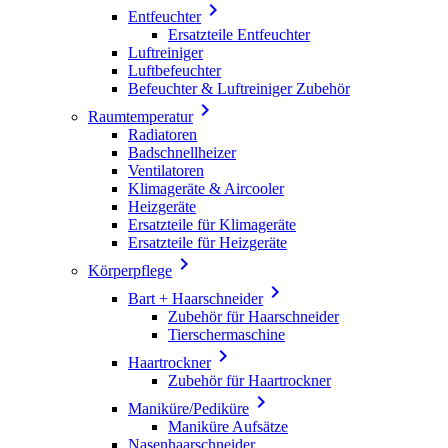

Entfeuchter
Ersatzteile Entfeuchter
Luftreiniger
Luftbefeuchter
Befeuchter & Luftreiniger Zubehör

Raumtemperatur
Radiatoren
Badschnellheizer
Ventilatoren
Klimageräte & Aircooler
Heizgeräte
Ersatzteile für Klimageräte
Ersatzteile für Heizgeräte

Körperpflege

Bart + Haarschneider
Zubehör für Haarschneider
Tierschermaschine

Haartrockner
Zubehör für Haartrockner

Maniküre/Pediküre
Maniküre Aufsätze
Nasenhaarschneider