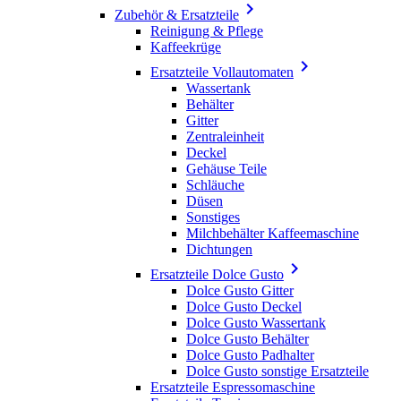

Zubehör & Ersatzteile
Reinigung & Pflege
Kaffeekrüge

Ersatzteile Vollautomaten
Wassertank
Behälter
Gitter
Zentraleinheit
Deckel
Gehäuse Teile
Schläuche
Düsen
Sonstiges
Milchbehälter Kaffeemaschine
Dichtungen

Ersatzteile Dolce Gusto
Dolce Gusto Gitter
Dolce Gusto Deckel
Dolce Gusto Wassertank
Dolce Gusto Behälter
Dolce Gusto Padhalter
Dolce Gusto sonstige Ersatzteile
Ersatzteile Espressomaschine