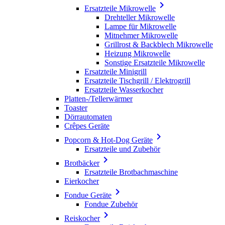

Ersatzteile Mikrowelle
Drehteller Mikrowelle
Lampe für Mikrowelle
Mitnehmer Mikrowelle
Grillrost & Backblech Mikrowelle
Heizung Mikrowelle
Sonstige Ersatzteile Mikrowelle
Ersatzteile Minigrill
Ersatzteile Tischgrill / Elektrogrill
Ersatzteile Wasserkocher
Platten-/Tellerwärmer
Toaster
Dörrautomaten
Crêpes Geräte

Popcorn & Hot-Dog Geräte
Ersatzteile und Zubehör

Brotbäcker
Ersatzteile Brotbachmaschine
Eierkocher

Fondue Geräte
Fondue Zubehör

Reiskocher