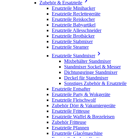

Zubehör & Ersatzteile
Ersatzteile Minihacker
Ersatzteile Reclettegeräte
Ersatzteile Reiskocher
Ersatzteile Babyartikel
Ersatzteile Allesschneider
Ersatzteile Brotbäcker
Ersatzteile Stabmixer
Ersatzteile Steamer

Ersatzteile Standmixer
Mixbehälter Standmixer
Standmixer Sockel & Messer
Dichtungsringe Standmixer
Deckel für Standmixer
Sonstiges Zubehör & Ersatzteile
Ersatzteile Entsafter
Ersatzteile Party & Wokgeräte
Ersatzteile Fleischwolf
Zubehör Dörr & Vakumiergeräte
Ersatzteile Fritteuse
Ersatzteile Waffel & Brezeleisen
Zubehör Fritteuse
Ersatzteile Pfannen
Ersatzteile Glacémaschine