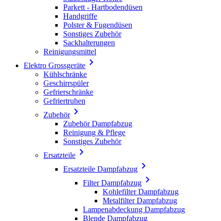
Parkett - Hartbodendüsen
Handgriffe
Polster & Fugendüsen
Sonstiges Zubehör
Sackhalterungen
Reinigungsmittel

Elektro Grossgeräte
Kühlschränke
Geschirrspüler
Gefrierschränke
Gefriertruhen

Zubehör
Zubehör Dampfabzug
Reinigung & Pflege
Sonstiges Zubehör

Ersatzteile

Ersatzteile Dampfabzug

Filter Dampfabzug
Kohlefilter Dampfabzug
Metalfilter Dampfabzug
Lampenabdeckung Dampfabzug
Blende Dampfabzug