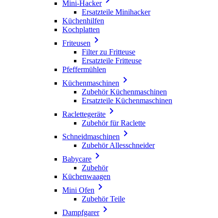
Mini-Hacker
Ersatzteile Minihacker
Küchenhilfen
Kochplatten

Friteusen
Filter zu Fritteuse
Ersatzteile Fritteuse
Pfeffermühlen

Küchenmaschinen
Zubehör Küchenmaschinen
Ersatzteile Küchenmaschinen

Raclettegeräte
Zubehör für Raclette

Schneidmaschinen
Zubehör Allesschneider

Babycare
Zubehör
Küchenwaagen

Mini Ofen
Zubehör Teile

Dampfgarer