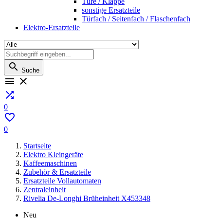
Türe / Klappe
sonstige Ersatzteile
Türfach / Seitenfach / Flaschenfach
Elektro-Ersatzteile

Suche



0

0
Startseite
Elektro Kleingeräte
Kaffeemaschinen
Zubehör & Ersatzteile
Ersatzteile Vollautomaten
Zentraleinheit
Rivelia De-Longhi Brüheinheit X453348
Neu