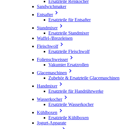
Ersatzteile Reiskocher
Sandwichmaker

Entsafter
Ersatzteile für Entsafter

Standmixer
Ersatzteile Standmixer
Waffel-/Brezeleisen

Fleischwolf
Ersatzteile Fleischwolf

Folienschweisser
Vakumier Ersatzrollen

Glacemaschinen
Zubehör & Ersatzteile Glacemaschinen

Handmixer
Ersatzteile für Handrührwerke

Wasserkocher
Ersatzteile Wasserkocher

Kühlboxen
Ersatzteile Kühlboxen
Jogurt-Apparate
