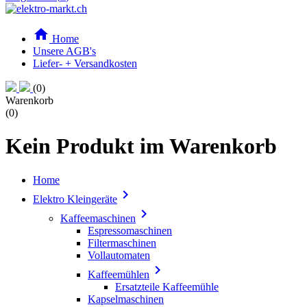

Home
Unsere AGB's
Liefer- + Versandkosten
(0)
Warenkorb
(0)
Kein Produkt im Warenkorb
Home

Elektro Kleingeräte

Kaffeemaschinen
Espressomaschinen
Filtermaschinen
Vollautomaten

Kaffeemühlen
Ersatzteile Kaffeemühle
Kapselmaschinen