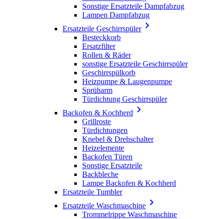
Sonstige Ersatzteile Dampfabzug
Lampen Dampfabzug

Ersatzteile Geschirrspüler
Besteckkorb
Ersatzfilter
Rollen & Räder
sonstige Ersatzteile Geschirrspüler
Geschirrspülkorb
Heizpumpe & Laugenpumpe
Sprüharm
Türdichtung Geschirrspüler

Backofen & Kochherd
Grillroste
Türdichtungen
Knebel & Drehschalter
Heizelemente
Backofen Türen
Sonstige Ersatzteile
Backbleche
Lampe Backofen & Kochherd
Ersatzteile Tumbler

Ersatzteile Waschmaschine
Trommelrippe Waschmaschine