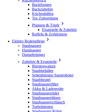
Küchenbereich
Backformen
Backzubehör
Küchenhilfen
Tee Zubereitung

Pfannen & Töpfe
Ersatzteile & Zubehör
Raffeln & Zerkleinern

Elektro Bodenpflege
Staubsauger
Handsauger
Dampfreiniger

Zubehör & Ersatzteile
Bürstenwalzen
Staubbehälter
Seitenbürsten Saugroboter
Staubbeutel
Staubsaugerfilter
Akku & Ladegeräte
Staubsaugerräder
Staubsaugerdüsen
Staubsaugerschlauch
Turbobürsten
Staubsauger Rohre