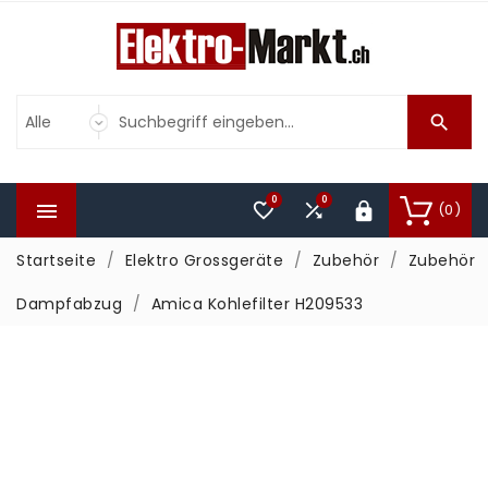

0
0



(0)

Startseite
Elektro Grossgeräte
Zubehör
Zubehör
Dampfabzug
Amica Kohlefilter H209533