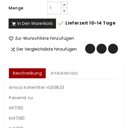
Menge

Lieferzeit 10-14 Tage
In Den Warenkorb

Zur Wunschliste hinzufügen

Der Vergleichsliste hinzufügen

Beschreibung
Artikeldetails
Amica Kohlefilter H209533
Passend zu:
IH17190
KH17180