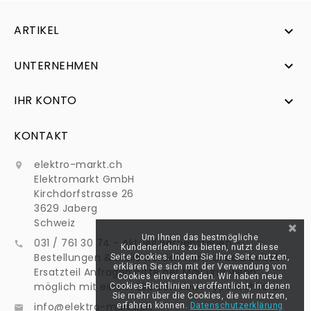
ARTIKEL

UNTERNEHMEN

IHR KONTO

KONTAKT
elektro-markt.ch

Elektromarkt GmbH
Kirchdorfstrasse 26
3629 Jaberg
Schweiz
Um Ihnen das bestmögliche
031 / 761 30 74 - Aktuell Betriebsferien -

Kundenerlebnis zu bieten, nutzt diese
Bestellungen & Mails werden normal bearbeitet -
Seite Cookies. Indem Sie Ihre Seite nutzen,
erklären Sie sich mit der Verwendung von
Ersatzteil Anfragen bitte per Mail und wenn
Cookies einverstanden. Wir haben neue
möglich mit einem Bild von dem Typenschild an:
Cookies-Richtlinien veröffentlicht, in denen
Sie mehr über die Cookies, die wir nutzen,
info@elektro-markt.ch
erfahren können.
Datenschutzerklärung
