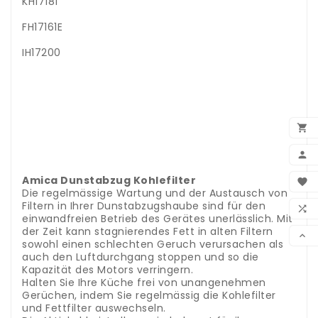
KH17181
FH17161E
IH17200
.
.
..
.
.

.
.
.

.
BEN
Amica Dunstabzug Kohlefilter

Die regelmässige Wartung und der Austausch von
WUN
Filtern in Ihrer Dunstabzugshaube sind für den

einwandfreien Betrieb des Gerätes unerlässlich. Mit
VER
der Zeit kann stagnierendes Fett in alten Filtern

sowohl einen schlechten Geruch verursachen als
auch den Luftdurchgang stoppen und so die
Kapazität des Motors verringern.
Halten Sie Ihre Küche frei von unangenehmen
Gerüchen, indem Sie regelmässig die Kohlefilter
und Fettfilter auswechseln.