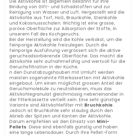
Die Aktivkohle ist allgemein bekannt für ihre
Bindung von Gift- und Schadstoffen und zur
Reinigung von Wasser und Luft. Hergestellt wird die
Aktivkohle aus Torf, Holz, Braunkohle, Steinkohle
und Kokosnussschalen. Wichtig ist eine grosse,
poröse Oberfläche zur Adsorption der Stoffe, in
unserem Fall des Kochgeruchs.
Bei der Herstellung wird die Kohle verkokst, um die
feinporige Aktivkohle freizulegen. Durch die
feinporige Ausführung vergrössert sich die aktive
geruchsadsorbierende Oberfläche. Das macht die
Aktivkohle sehr aufnahmefähig und wertvoll für die
Geruchsfiltration in der Küche.
n den Dunstabzugshauben mit Umluft werden
meisten sogenannte Filterkassetten mit Aktivkohle
eingebaut. Um einen möglichst grossen Anteil der
Geruchsmoleküle zu neutralisieren, muss das
Aktivkohlegranulat gleichmässig nebeneinander in
der Filterkassette verteilt sein. Eine sehr günstige
Variante sind Aktivkohlefilter mit
Bruchkohle
.
Jedoch ist Bruchkohle sehr staubig durch den
Abrieb der Spitzen und Kanten der Aktivkohle.
Darum empfehlen wir den Einsatz von
Mini-
Pellets
. Diese sind ebenfalls günstig und haben
eine lange Lebensdauer. Durch ihre Pellet-Form