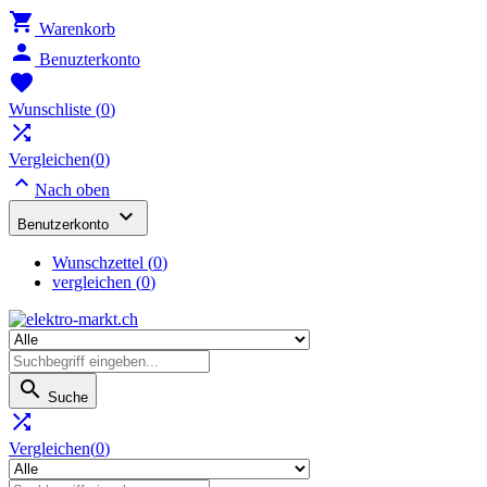

Warenkorb

Benuzterkonto

Wunschliste
(
0
)

Vergleichen(
0
)

Nach oben

Benutzerkonto
Wunschzettel
(
0
)
vergleichen (
0
)

Suche

Vergleichen(
0
)