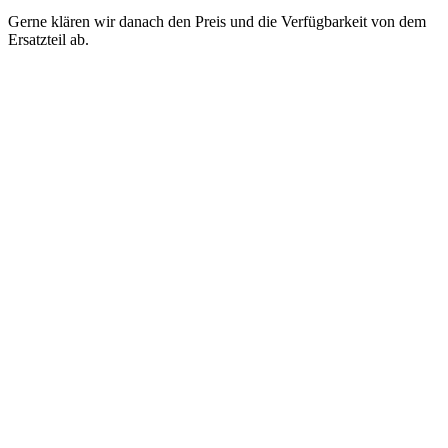
Gerne klären wir danach den Preis und die Verfügbarkeit von dem
Ersatzteil ab.
Moser Ersatzeteilshop - Kammaufsatz - Ersatzkamm
Kategorie: Haarschneider Messer Klinge Schneidesatz Ersatzteile
In unserem Shop finden Sie Zubehör & Ersatzteile für die
Harschneider von Moser.
Geben Sie einfach die Modellnummer von Ihrem Haarschneider im
Suchfeld ganz oben ein um das passende Teilchen zu finden.
Sollten Sie das passende Ersatzteil nicht online sein helfen wir Ihnen
gerne weiter.
Machen Sie uns in dem Fall einfach ein E-Mail mit der genauen
Modellbezeichnung.
Um sicher das richtige Ersatzteil für Ihre Haarschneidemaschine zu
erhalten, müssen Sie deren genaue Typen Bezeichnung kennen.
Diese finden Sie entweder in der Bedienungsanleitung oder auf dem
Typenschild. Letzteres befindet sich direkt auf der Unterseite von
dem Gerät