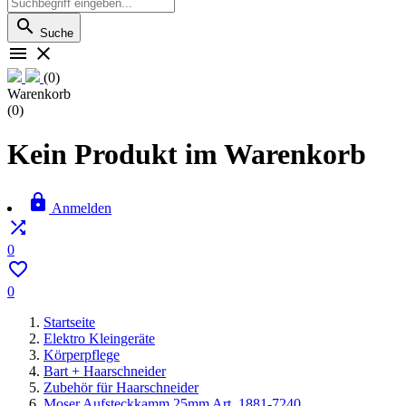

Suche


(0)
Warenkorb
(0)
Kein Produkt im Warenkorb

Anmelden

0

0
Startseite
Elektro Kleingeräte
Körperpflege
Bart + Haarschneider
Zubehör für Haarschneider
Moser Aufsteckkamm 25mm Art. 1881-7240