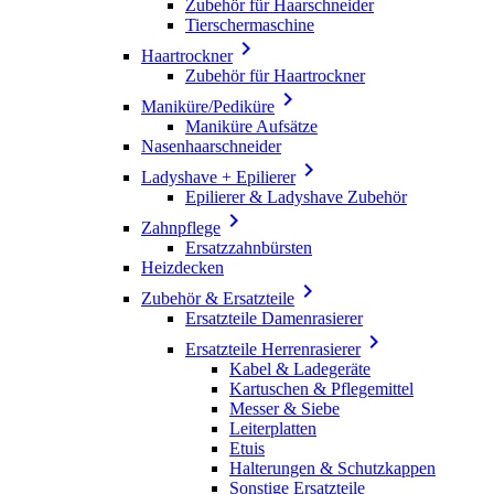
Zubehör für Haarschneider
Tierschermaschine

Haartrockner
Zubehör für Haartrockner

Maniküre/Pediküre
Maniküre Aufsätze
Nasenhaarschneider

Ladyshave + Epilierer
Epilierer & Ladyshave Zubehör

Zahnpflege
Ersatzzahnbürsten
Heizdecken

Zubehör & Ersatzteile
Ersatzteile Damenrasierer

Ersatzteile Herrenrasierer
Kabel & Ladegeräte
Kartuschen & Pflegemittel
Messer & Siebe
Leiterplatten
Etuis
Halterungen & Schutzkappen
Sonstige Ersatzteile