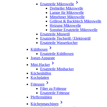

Ersatzteile Mikrowelle
Drehteller Mikrowelle
Lampe für Mikrowelle
Mitnehmer Mikrowelle
Grillrost & Backblech Mikrowelle
Heizung Mikrowelle
Sonstige Ersatzteile Mikrowelle
Ersatzteile Minigrill
Ersatzteile Tischgrill / Elektrogrill
Ersatzteile Wasserkocher

Kühlboxen
Ersatzteile Kühlboxen
Jogurt-Apparate

Mini-Hacker
Ersatzteile Minihacker
Küchenhilfen
Kochplatten

Friteusen
Filter zu Fritteuse
Ersatzteile Fritteuse
Pfeffermühlen

Küchenmaschinen