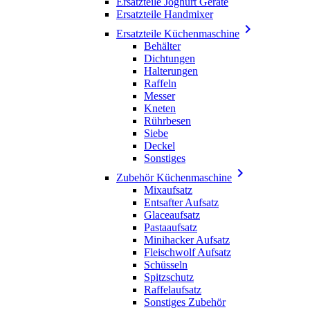
Ersatzteile Joghurt Geräte
Ersatzteile Handmixer

Ersatzteile Küchenmaschine
Behälter
Dichtungen
Halterungen
Raffeln
Messer
Kneten
Rührbesen
Siebe
Deckel
Sonstiges

Zubehör Küchenmaschine
Mixaufsatz
Entsafter Aufsatz
Glaceaufsatz
Pastaaufsatz
Minihacker Aufsatz
Fleischwolf Aufsatz
Schüsseln
Spitzschutz
Raffelaufsatz
Sonstiges Zubehör