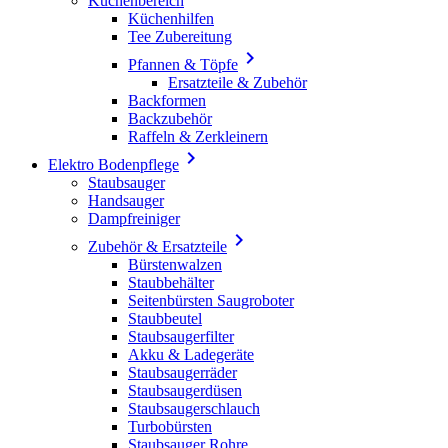
Küchenbereich
Küchenhilfen
Tee Zubereitung

Pfannen & Töpfe
Ersatzteile & Zubehör
Backformen
Backzubehör
Raffeln & Zerkleinern

Elektro Bodenpflege
Staubsauger
Handsauger
Dampfreiniger

Zubehör & Ersatzteile
Bürstenwalzen
Staubbehälter
Seitenbürsten Saugroboter
Staubbeutel
Staubsaugerfilter
Akku & Ladegeräte
Staubsaugerräder
Staubsaugerdüsen
Staubsaugerschlauch
Turbobürsten
Staubsauger Rohre