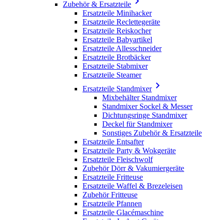

Zubehör & Ersatzteile
Ersatzteile Minihacker
Ersatzteile Reclettegeräte
Ersatzteile Reiskocher
Ersatzteile Babyartikel
Ersatzteile Allesschneider
Ersatzteile Brotbäcker
Ersatzteile Stabmixer
Ersatzteile Steamer

Ersatzteile Standmixer
Mixbehälter Standmixer
Standmixer Sockel & Messer
Dichtungsringe Standmixer
Deckel für Standmixer
Sonstiges Zubehör & Ersatzteile
Ersatzteile Entsafter
Ersatzteile Party & Wokgeräte
Ersatzteile Fleischwolf
Zubehör Dörr & Vakumiergeräte
Ersatzteile Fritteuse
Ersatzteile Waffel & Brezeleisen
Zubehör Fritteuse
Ersatzteile Pfannen
Ersatzteile Glacémaschine