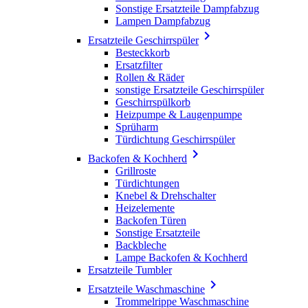
Sonstige Ersatzteile Dampfabzug
Lampen Dampfabzug

Ersatzteile Geschirrspüler
Besteckkorb
Ersatzfilter
Rollen & Räder
sonstige Ersatzteile Geschirrspüler
Geschirrspülkorb
Heizpumpe & Laugenpumpe
Sprüharm
Türdichtung Geschirrspüler

Backofen & Kochherd
Grillroste
Türdichtungen
Knebel & Drehschalter
Heizelemente
Backofen Türen
Sonstige Ersatzteile
Backbleche
Lampe Backofen & Kochherd
Ersatzteile Tumbler

Ersatzteile Waschmaschine
Trommelrippe Waschmaschine