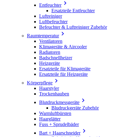

Entfeuchter
Ersatzteile Entfeuchter
Luftreiniger
Luftbefeuchter
Befeuchter & Luftreiniger Zubehör

Raumtemperatur
Ventilatoren
Klimageräte & Aircooler
Radiatoren
Badschnellheizer
Heizgeräte
Ersatzteile für Klimageräte
Ersatzteile für Heizgeräte

Körperpflege
Haarstyler
Trockenhauben

Blutdruckmessgeräte
Bludruckgeräte Zubehör
Warmluftbürsten
Haarglätter
Fuss + Sprudelbäder

Bart + Haarschneider