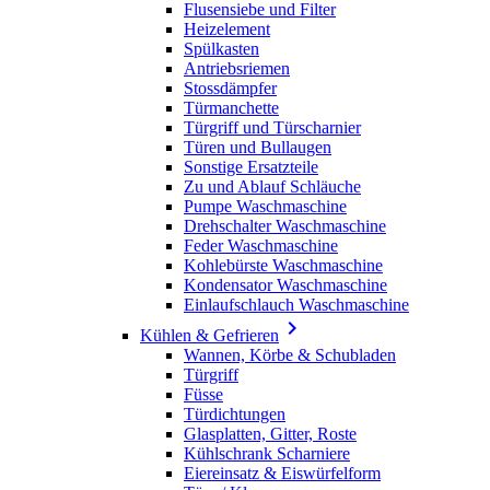
Flusensiebe und Filter
Heizelement
Spülkasten
Antriebsriemen
Stossdämpfer
Türmanchette
Türgriff und Türscharnier
Türen und Bullaugen
Sonstige Ersatzteile
Zu und Ablauf Schläuche
Pumpe Waschmaschine
Drehschalter Waschmaschine
Feder Waschmaschine
Kohlebürste Waschmaschine
Kondensator Waschmaschine
Einlaufschlauch Waschmaschine

Kühlen & Gefrieren
Wannen, Körbe & Schubladen
Türgriff
Füsse
Türdichtungen
Glasplatten, Gitter, Roste
Kühlschrank Scharniere
Eiereinsatz & Eiswürfelform