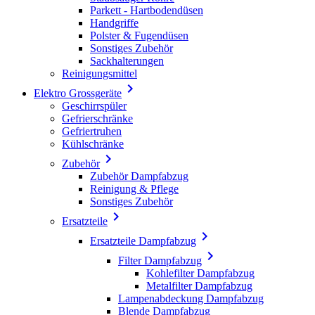
Parkett - Hartbodendüsen
Handgriffe
Polster & Fugendüsen
Sonstiges Zubehör
Sackhalterungen
Reinigungsmittel

Elektro Grossgeräte
Geschirrspüler
Gefrierschränke
Gefriertruhen
Kühlschränke

Zubehör
Zubehör Dampfabzug
Reinigung & Pflege
Sonstiges Zubehör

Ersatzteile

Ersatzteile Dampfabzug

Filter Dampfabzug
Kohlefilter Dampfabzug
Metalfilter Dampfabzug
Lampenabdeckung Dampfabzug
Blende Dampfabzug