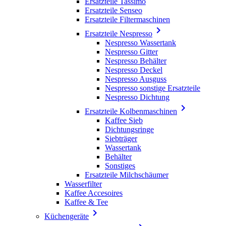
Ersatzteile Tassimo
Ersatzteile Senseo
Ersatzteile Filtermaschinen

Ersatzteile Nespresso
Nespresso Wassertank
Nespresso Gitter
Nespresso Behälter
Nespresso Deckel
Nespresso Ausguss
Nespresso sonstige Ersatzteile
Nespresso Dichtung

Ersatzteile Kolbenmaschinen
Kaffee Sieb
Dichtungsringe
Siebträger
Wassertank
Behälter
Sonstiges
Ersatzteile Milchschäumer
Wasserfilter
Kaffee Accesoires
Kaffee & Tee

Küchengeräte