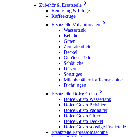

Zubehör & Ersatzteile
Reinigung & Pflege
Kaffeekrüge

Ersatzteile Vollautomaten
Wassertank
Behälter
Gitter
Zentraleinheit
Deckel
Gehäuse Teile
Schläuche
Düsen
Sonstiges
Milchbehälter Kaffeemaschine
Dichtungen

Ersatzteile Dolce Gusto
Dolce Gusto Wassertank
Dolce Gusto Behälter
Dolce Gusto Padhalter
Dolce Gusto Gitter
Dolce Gusto Deckel
Dolce Gusto sonstige Ersatzteile
Ersatzteile Espressomaschine