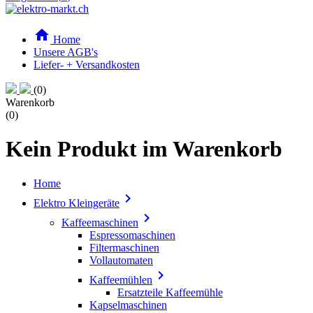

Home
Unsere AGB's
Liefer- + Versandkosten
(0)
Warenkorb
(0)
Kein Produkt im Warenkorb
Home

Elektro Kleingeräte

Kaffeemaschinen
Espressomaschinen
Filtermaschinen
Vollautomaten

Kaffeemühlen
Ersatzteile Kaffeemühle
Kapselmaschinen