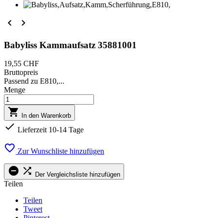


Babyliss Kammaufsatz 35881001
19,55 CHF
Bruttopreis
Passend zu E810,...
Menge

In den Warenkorb

Lieferzeit 10-14 Tage

Zur Wunschliste hinzufügen


Der Vergleichsliste hinzufügen
Teilen
Teilen
Tweet
Pinterest