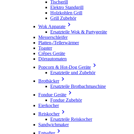
Tischgrill
Elektro Standgrill
Holzkohlen Grill
Grill Zubehör

Wok Apparate
Ersatzteile Wok & Partygeräte
Messerschleifer
Platten-/Tellerwärmer
Toaster
Crêpes Geräte
Dörrautomaten

Popcorn & Hot-Dog Geräte
Ersatzteile und Zubehör

Brotbäcker
Ersatzteile Brotbachmaschine

Fondue Geräte
Fondue Zubehör
Eierkocher

Reiskocher
Ersatzteile Reiskocher
Sandwichmaker

Entsafter