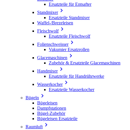
Ersatzteile für Entsafter

Standmixer
Ersatzteile Standmixer
Waffel-/Brezeleisen

Fleischwolf
Ersatzteile Fleischwolf

Folienschweisser
Vakumier Ersatzrollen

Glacemaschinen
Zubehör & Ersatzteile Glacemaschinen

Handmixer
Ersatzteile für Handrührwerke

Wasserkocher
Ersatzteile Wasserkocher

Bügeln
Bügeleisen
Dampfstationen
Bügel-Zubehör
Bügeleisen Ersatzteile

Raumluft