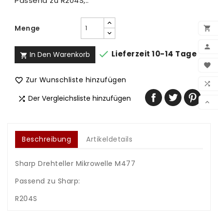
Passend zu R204S,..
Menge



Lieferzeit 10-14 Tage
In Den Warenkorb

BEN

WUN
Zur Wunschliste hinzufügen


VER
Der Vergleichsliste hinzufügen


Beschreibung
Artikeldetails
Sharp Drehteller Mikrowelle M477
Passend zu Sharp:
R204S