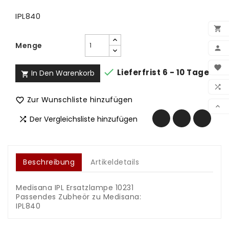
IPL840

Menge

BEN


Lieferfrist 6 - 10 Tage
In Den Warenkorb

WUN

Zur Wunschliste hinzufügen

VER

Der Vergleichsliste hinzufügen

Beschreibung
Artikeldetails
Medisana IPL Ersatzlampe 10231
Passendes Zubheör zu Medisana:
IPL840