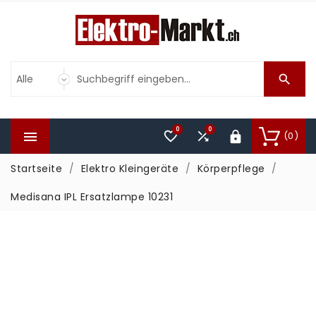

0
0



(0)

Startseite
Elektro Kleingeräte
Körperpflege
Medisana IPL Ersatzlampe 10231