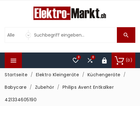

0
0



(0)

Startseite
Elektro Kleingeräte
Küchengeräte
Babycare
Zubehör
Philips Avent Entkalker
421334605190