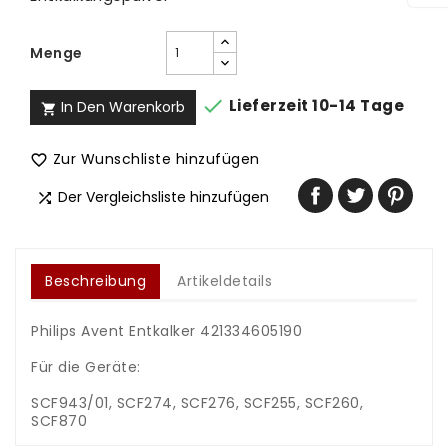
Menge

Lieferzeit 10-14 Tage
In Den Warenkorb

Zur Wunschliste hinzufügen

Der Vergleichsliste hinzufügen

Beschreibung
Artikeldetails
Philips Avent Entkalker 421334605190
Für die Geräte:
SCF943/01, SCF274, SCF276, SCF255, SCF260,
SCF870