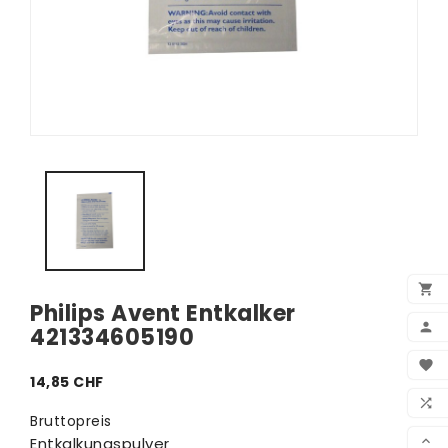

Philips Avent Entkalker

421334605190
BEN

14,85 CHF
WUN

Bruttopreis
VER

Entkalkungspulver